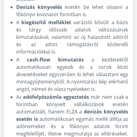
Devizás könyvelés
esetén be lehet olvasni a
főkönyvi kivonatot forintban is.
A
kiegészítő melléklet
varázsló bővült a bázis
és tárgy időszaki adatok változásának
kimutatásával, valamint az új halasztott adóról
és az adott támogatásról közlendő
információkkal is.
A
cash-flow kimutatás
a kezdetektől
automatikusan egyezik és a sorok közti
átvezetéseket egyszerűen ki lehet választani egy
mintagyűjteményből. A nyomtatási kép elérhető
angol, német és olasz nyelveken is.
Az
adófolyószámla egyeztetés
már nem csak a
forintban könyvelt vállalkozások esetén
automatizált, hanem ELZA a
devizás könyvelés
esetén is
automatikusan egymás mellé állítja az
adónemeket és a főkönyvi adatok forint
megfelelőjét, illetve megmutatja az eltéréseket.