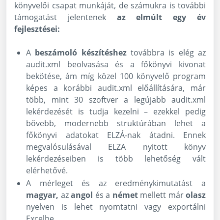
könyvelői csapat munkáját, de számukra is további
támogatást jelentenek
az elmúlt egy év
fejlesztései:
A
beszámoló készítéshez
továbbra is elég az
audit.xml beolvasása és a főkönyvi kivonat
bekötése, ám míg közel 100 könyvelő program
képes a korábbi audit.xml előállítására, már
több, mint 30 szoftver a legújabb audit.xml
lekérdezését is tudja kezelni – ezekkel pedig
bővebb, modernebb struktúrában lehet a
főkönyvi adatokat ELZÁ-nak átadni. Ennek
megvalósulásával ELZA nyitott könyv
lekérdezéseiben is több lehetőség vált
elérhetővé.
A mérleget és az eredménykimutatást a
magyar,
az
angol
és a
német
mellett már
olasz
nyelven is lehet nyomtatni vagy exportálni
Excelbe.