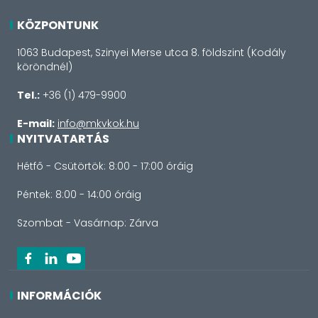
KÖZPONTUNK
1063 Budapest, Szinyei Merse utca 8. földszint (Kodály
köröndnél)
Tel.:
+36 (1) 479-9900
E-mail:
info@mkvkok.hu
NYITVATARTÁS
Hétfő - Csütörtök: 8:00 - 17:00 óráig
Péntek: 8:00 - 14:00 óráig
Szombat - Vasárnap: Zárva
INFORMÁCIÓK