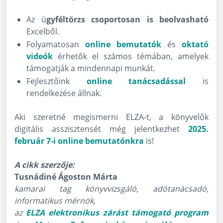
Az ü
gyféltörzs csoportosan is beolvasható
Excelből.
Folyamatosan
online bemutatók
és
oktató
videók
érhetők el számos témában, amelyek
támogatják a mindennapi munkát.
Fejlesztőink
online tanácsadással
is
rendelkezése állnak.
Aki szeretné megismerni ELZA-t, a könyvelők
digitális asszisztensét még jelentkezhet
2025.
február 7-i online bemutatónkra
is!
A cikk szerzője:
Tusnádiné Ágoston Márta
kamarai tag könyvvizsgáló, adótanácsadó,
informatikus mérnök,
az
ELZA elektronikus zárást támogató program