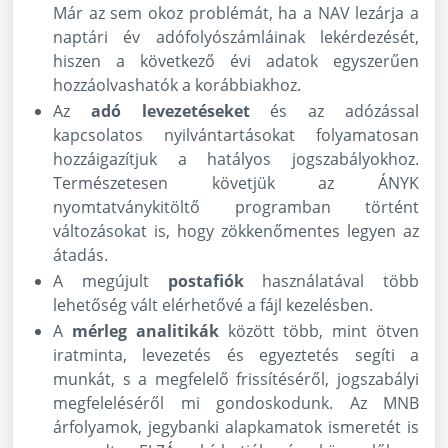
Már az sem okoz problémát, ha a NAV lezárja a
naptári év adófolyószámláinak lekérdezését,
hiszen a következő évi adatok egyszerűen
hozzáolvashatók a korábbiakhoz.
Az
adó levezetéseket
és az adózással
kapcsolatos nyilvántartásokat folyamatosan
hozzáigazítjuk a hatályos jogszabályokhoz.
Természetesen követjük az ÁNYK
nyomtatványkitöltő programban történt
változásokat is, hogy zökkenőmentes legyen az
átadás.
A megújult
postafiók
használatával több
lehetőség vált elérhetővé a fájl kezelésben.
A
mérleg analitikák
között több, mint ötven
iratminta, levezetés és egyeztetés segíti a
munkát, s a megfelelő frissítéséről, jogszabályi
megfeleléséről mi gondoskodunk. Az MNB
árfolyamok, jegybanki alapkamatok ismeretét is