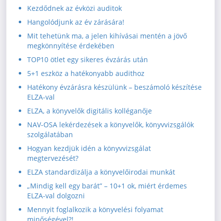
Kezdődnek az évközi auditok
Hangolódjunk az év zárására!
Mit tehetünk ma, a jelen kihívásai mentén a jövő
megkönnyítése érdekében
TOP10 ötlet egy sikeres évzárás után
5+1 eszköz a hatékonyabb audithoz
Hatékony évzárásra készülünk – beszámoló készítése
ELZA-val
ELZA, a könyvelők digitális kolléganője
NAV-OSA lekérdezések a könyvelők, könyvvizsgálók
szolgálatában
Hogyan kezdjük idén a könyvvizsgálat
megtervezését?
ELZA standardizálja a könyvelőirodai munkát
„Mindig kell egy barát” – 10+1 ok, miért érdemes
ELZA-val dolgozni
Mennyit foglalkozik a könyvelési folyamat
minőségével?!