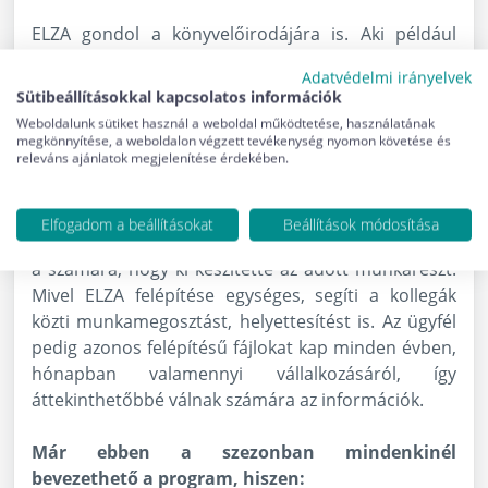
ELZA gondol a könyvelőirodájára is. Aki például
szeretné listázni a szerződéseinek megfelelő
Adatvédelmi irányelvek
gyakorisággal a megbízási díjakat a számlázással
Sütibeállításokkal kapcsolatos információk
foglalkozó kollegái részére, annak érdemes a
Weboldalunk sütiket használ a weboldal működtetése, használatának
szerződés nyilvántartót használnia,
ahová már
megkönnyítése, a weboldalon végzett tevékenység nyomon követése és
releváns ajánlatok megjelenítése érdekében.
nem csak forint, hanem deviza díjakat is tudunk
rögzíteni. A könyvelőiroda vezetője pedig a
programmal könnyen ellenőrizheti melyik feladat
Elfogadom a beállításokat
Beállítások módosítása
készült el, vagy van még folyamatban és az is látszik
a számára, hogy ki készítette az adott munkarészt.
Mivel ELZA felépítése egységes, segíti a kollegák
közti munkamegosztást, helyettesítést is. Az ügyfél
pedig azonos felépítésű fájlokat kap minden évben,
hónapban valamennyi vállalkozásáról, így
áttekinthetőbbé válnak számára az információk.
Már ebben a szezonban mindenkinél
bevezethető a program, hiszen: