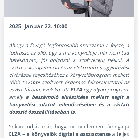
2025. január 22. 10:00
Ahogy a favágó legfontosabb szerszáma a fejsze, a
fodrászé az olló, úgy a ma könyvelője már nem tud
hatékonyan, jól dolgozni a szoftvere(i) nélkül. A
szakmai kompetencia és az elektronikus ügyintézési
elvárások teljesítéséhez a könyvelőprogram mellett
több további szoftvert érdemes felsorakoztatni az
eszköztárban. Ezek között
ELZA
egy olyan program,
amely
a beszámoló elkészítése mellett segít a
könyvelési adatok ellenőrzésében és a zárlati
dosszié összeállításában is.
Sokan tudják már, hogy mi mindenben támogatja
ELZA – a könyvelők digitális asszisztense
a teljes