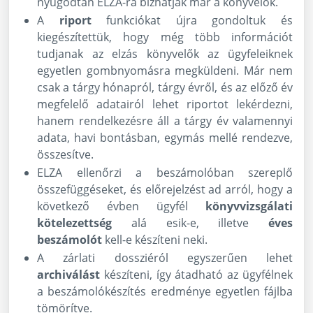
nyugodtan ELZÁ-ra bízhatják már a könyvelők.
A
riport
funkciókat újra gondoltuk és
kiegészítettük, hogy még több információt
tudjanak az elzás könyvelők az ügyfeleiknek
egyetlen gombnyomásra megküldeni. Már nem
csak a tárgy hónapról, tárgy évről, és az előző év
megfelelő adatairól lehet riportot lekérdezni,
hanem rendelkezésre áll a tárgy év valamennyi
adata, havi bontásban, egymás mellé rendezve,
összesítve.
ELZA ellenőrzi a beszámolóban szereplő
összefüggéseket, és előrejelzést ad arról, hogy a
következő évben ügyfél
könyvvizsgálati
kötelezettség
alá esik-e, illetve
éves
beszámolót
kell-e készíteni neki.
A zárlati dossziéról egyszerűen lehet
archiválást
készíteni, így átadható az ügyfélnek
a beszámolókészítés eredménye egyetlen fájlba
tömörítve.