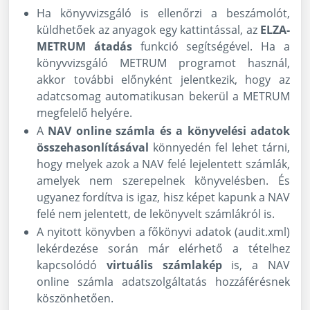
Ha könyvvizsgáló is ellenőrzi a beszámolót,
küldhetőek az anyagok egy kattintással, az
ELZA-
METRUM átadás
funkció segítségével. Ha a
könyvvizsgáló METRUM programot használ,
akkor további előnyként jelentkezik, hogy az
adatcsomag automatikusan bekerül a METRUM
megfelelő helyére.
A
NAV online számla és a könyvelési adatok
összehasonlításával
könnyedén fel lehet tárni,
hogy melyek azok a NAV felé lejelentett számlák,
amelyek nem szerepelnek könyvelésben. És
ugyanez fordítva is igaz, hisz képet kapunk a NAV
felé nem jelentett, de lekönyvelt számlákról is.
A nyitott könyvben a főkönyvi adatok (audit.xml)
lekérdezése során már elérhető a tételhez
kapcsolódó
virtuális számlakép
is, a NAV
online számla adatszolgáltatás hozzáférésnek
köszönhetően.