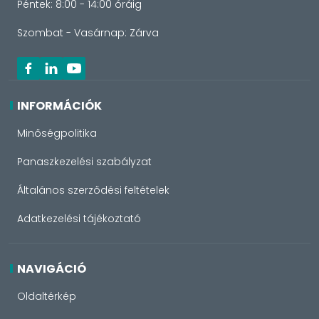
Péntek: 8:00 - 14:00 óráig
Szombat - Vasárnap: Zárva
INFORMÁCIÓK
Minőségpolitika
Panaszkezelési szabályzat
Általános szerződési feltételek
Adatkezelési tájékoztató
NAVIGÁCIÓ
Oldaltérkép