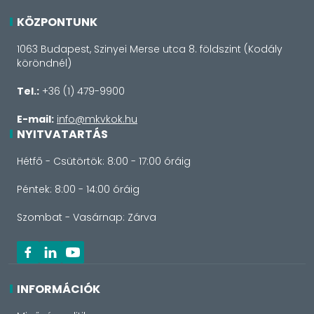
KÖZPONTUNK
1063 Budapest, Szinyei Merse utca 8. földszint (Kodály
köröndnél)
Tel.:
+36 (1) 479-9900
E-mail:
info@mkvkok.hu
NYITVATARTÁS
Hétfő - Csütörtök: 8:00 - 17:00 óráig
Péntek: 8:00 - 14:00 óráig
Szombat - Vasárnap: Zárva
INFORMÁCIÓK