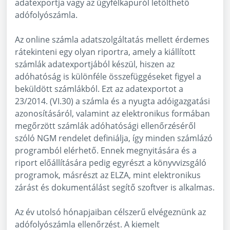
adatexportja vagy az ügyfélkapuról letölthető
adófolyószámla.
Az online számla adatszolgáltatás mellett érdemes
rátekinteni egy olyan riportra, amely a kiállított
számlák adatexportjából készül, hiszen az
adóhatóság is különféle összefüggéseket figyel a
beküldött számlákból. Ezt az adatexportot a
23/2014. (VI.30) a számla és a nyugta adóigazgatási
azonosításáról, valamint az elektronikus formában
megőrzött számlák adóhatósági ellenőrzéséről
szóló NGM rendelet definiálja, így minden számlázó
programból elérhető. Ennek megnyitására és a
riport előállítására pedig egyrészt a könyvvizsgáló
programok, másrészt az ELZA, mint elektronikus
zárást és dokumentálást segítő szoftver is alkalmas.
Az év utolsó hónapjaiban célszerű elvégeznünk az
adófolyószámla ellenőrzést. A kiemelt