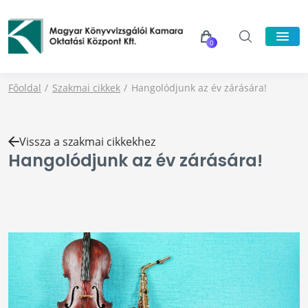
0
Főoldal
Szakmai cikkek
Hangolódjunk az év zárására!
Vissza a szakmai cikkekhez
Hangolódjunk az év zárására!