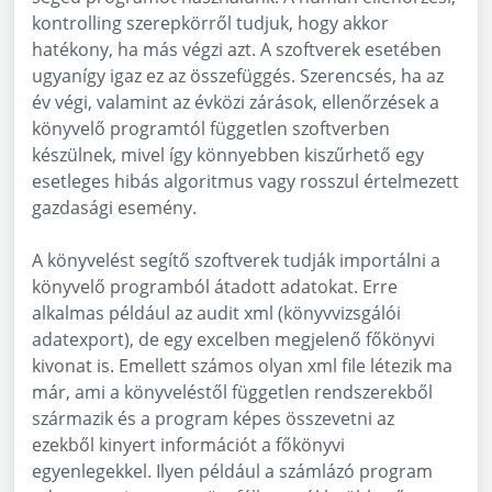
kontrolling szerepkörről tudjuk, hogy akkor
hatékony, ha más végzi azt. A szoftverek esetében
ugyanígy igaz ez az összefüggés. Szerencsés, ha az
év végi, valamint az évközi zárások, ellenőrzések a
könyvelő programtól független szoftverben
készülnek, mivel így könnyebben kiszűrhető egy
esetleges hibás algoritmus vagy rosszul értelmezett
gazdasági esemény.
A könyvelést segítő szoftverek tudják importálni a
könyvelő programból átadott adatokat. Erre
alkalmas például az audit xml (könyvvizsgálói
adatexport), de egy excelben megjelenő főkönyvi
kivonat is. Emellett számos olyan xml file létezik ma
már, ami a könyveléstől független rendszerekből
származik és a program képes összevetni az
ezekből kinyert információt a főkönyvi
egyenlegekkel. Ilyen például a számlázó program