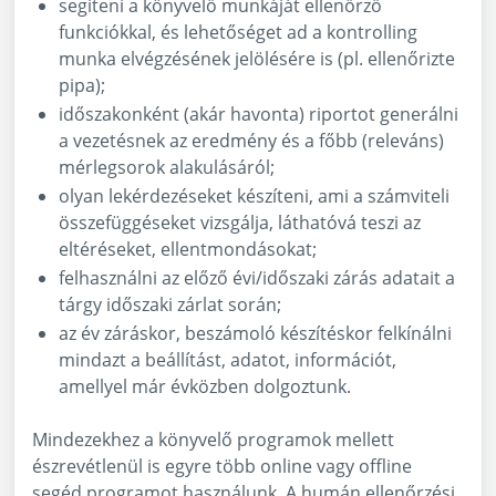
segíteni a könyvelő munkáját ellenőrző
funkciókkal, és lehetőséget ad a kontrolling
munka elvégzésének jelölésére is (pl. ellenőrizte
pipa);
időszakonként (akár havonta) riportot generálni
a vezetésnek az eredmény és a főbb (releváns)
mérlegsorok alakulásáról;
olyan lekérdezéseket készíteni, ami a számviteli
összefüggéseket vizsgálja, láthatóvá teszi az
eltéréseket, ellentmondásokat;
felhasználni az előző évi/időszaki zárás adatait a
tárgy időszaki zárlat során;
az év záráskor, beszámoló készítéskor felkínálni
mindazt a beállítást, adatot, információt,
amellyel már évközben dolgoztunk.
Mindezekhez a könyvelő programok mellett
észrevétlenül is egyre több online vagy offline
segéd programot használunk. A humán ellenőrzési,