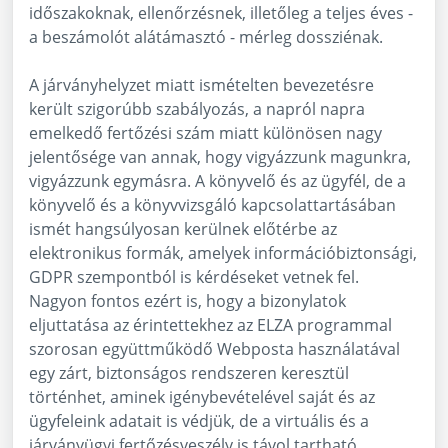
időszakoknak, ellenőrzésnek, illetőleg a teljes éves -
a beszámolót alátámasztó - mérleg dossziénak.
A járványhelyzet miatt ismételten bevezetésre
került szigorúbb szabályozás, a napról napra
emelkedő fertőzési szám miatt különösen nagy
jelentősége van annak, hogy vigyázzunk magunkra,
vigyázzunk egymásra. A könyvelő és az ügyfél, de a
könyvelő és a könyvvizsgáló kapcsolattartásában
ismét hangsúlyosan kerülnek előtérbe az
elektronikus formák, amelyek információbiztonsági,
GDPR szempontból is kérdéseket vetnek fel.
Nagyon fontos ezért is, hogy a bizonylatok
eljuttatása az érintettekhez az ELZA programmal
szorosan együttműködő Webposta használatával
egy zárt, biztonságos rendszeren keresztül
történhet, aminek igénybevételével saját és az
ügyfeleink adatait is védjük, de a virtuális és a
járványügyi fertőzésveszély is távol tartható.