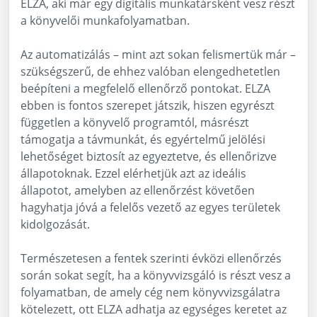
ELZA, aki már egy digitális munkatársként vesz részt
a könyvelői munkafolyamatban.
Az automatizálás – mint azt sokan felismertük már –
szükségszerű, de ehhez valóban elengedhetetlen
beépíteni a megfelelő ellenőrző pontokat. ELZA
ebben is fontos szerepet játszik, hiszen egyrészt
független a könyvelő programtól, másrészt
támogatja a távmunkát, és egyértelmű jelölési
lehetőséget biztosít az egyeztetve, és ellenőrizve
állapotoknak. Ezzel elérhetjük azt az ideális
állapotot, amelyben az ellenőrzést követően
hagyhatja jóvá a felelős vezető az egyes területek
kidolgozását.
Természetesen a fentek szerinti évközi ellenőrzés
során sokat segít, ha a könyvvizsgáló is részt vesz a
folyamatban, de amely cég nem könyvvizsgálatra
kötelezett, ott ELZA adhatja az egységes keretet az