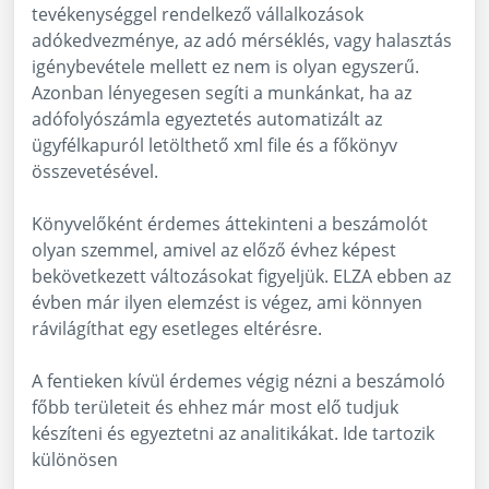
tevékenységgel rendelkező vállalkozások
adókedvezménye, az adó mérséklés, vagy halasztás
igénybevétele mellett ez nem is olyan egyszerű.
Azonban lényegesen segíti a munkánkat, ha az
adófolyószámla egyeztetés automatizált az
ügyfélkapuról letölthető xml file és a főkönyv
összevetésével.
Könyvelőként érdemes áttekinteni a beszámolót
olyan szemmel, amivel az előző évhez képest
bekövetkezett változásokat figyeljük. ELZA ebben az
évben már ilyen elemzést is végez, ami könnyen
rávilágíthat egy esetleges eltérésre.
A fentieken kívül érdemes végig nézni a beszámoló
főbb területeit és ehhez már most elő tudjuk
készíteni és egyeztetni az analitikákat. Ide tartozik
különösen