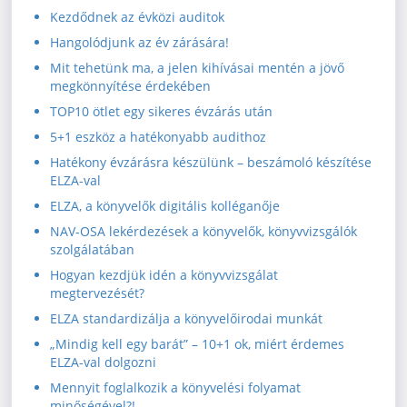
Kezdődnek az évközi auditok
Hangolódjunk az év zárására!
Mit tehetünk ma, a jelen kihívásai mentén a jövő
megkönnyítése érdekében
TOP10 ötlet egy sikeres évzárás után
5+1 eszköz a hatékonyabb audithoz
Hatékony évzárásra készülünk – beszámoló készítése
ELZA-val
ELZA, a könyvelők digitális kolléganője
NAV-OSA lekérdezések a könyvelők, könyvvizsgálók
szolgálatában
Hogyan kezdjük idén a könyvvizsgálat
megtervezését?
ELZA standardizálja a könyvelőirodai munkát
„Mindig kell egy barát” – 10+1 ok, miért érdemes
ELZA-val dolgozni
Mennyit foglalkozik a könyvelési folyamat
minőségével?!