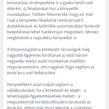
kimutatása, érvényesítése is a gyakorlattól való
eltérést, új feladatokat hoz a könyvelők
munkájában. Többen felismerték, hogy ezt már
csak a könyvelési feladatok rendszerszerű
átalakításával, és különféle automatizálási funkciók
beépítésével lehet hatékonyan megoldani. Mindez
megköveteli a naprakész könyvelést is.
A könyvvizsgálatra kötelezett társaságok még
nagyobb figyelmet fordítanak az első három
negyedév évközi audit munkáinak mielőbbi
megszervezésére, ami nagyban fogja segíteni az
évzárásra való felkészülést.
Könyvelőként azzal tudjuk segíteni a
vállalkozásokat, ha a következő év elején - a
lehetőségek figyelembevétele mellett - a
megszokottnál korábbi időszakra tervezzük az
évzárást, ehhez már most jelezzük a szükséges