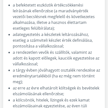
a befektetett eszközök értékcsökkenési
leírásának ellenőrzése (a maradványérték
vezetői becslésnek megfelelő és következetes
alkalmazása, illetve a hasznos élettartam
esetleges felülbírálata);
adategyeztetés a készletek leltározásához,
esetleg a számviteli készlet érték definiálása,
pontosítása a vállalkozással;
a rendezetlen vevők és szállítók, valamint az
adott és kapott előlegek, kauciók egyeztetése az
vállalkozással;
a tárgy évben jóváhagyott osztalék rendezése az
eredménytartalékból (ha ez még nem történt
meg);
az erre az évre elhatárolt költségek és bevételek
elszámolásának ellenőrzése;
a kölcsönök, hitelek, lízingek és ezek kamat
elszámolásainak egyeztetése, az éven túli