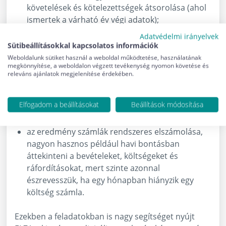
követelések és kötelezettségek átsorolása (ahol
ismertek a várható év végi adatok);
a kapott támogatások elszámolása, mivel az
Adatvédelmi irányelvek
egyéb bevételként elszámolt összeg
Sütibeállításokkal kapcsolatos információk
ellensúlyozza a költségeket a támogatás
Weboldalunk sütiket használ a weboldal működtetése, használatának
megkönnyítése, a weboldalon végzett tevékenység nyomon követése és
intenzitásának megfelelően, és ennek
releváns ajánlatok megjelenítése érdekében.
összhangban kell lennie;
a bér analitika egyeztetése a főkönyvvel,
Elfogadom a beállításokat
Beállítások módosítása
valamint a nettó bérek kifizetésének
megfelelősége, ellenőrzése;
az eredmény számlák rendszeres elszámolása,
nagyon hasznos például havi bontásban
áttekinteni a bevételeket, költségeket és
ráfordításokat, mert szinte azonnal
észrevesszük, ha egy hónapban hiányzik egy
költség számla.
Ezekben a feladatokban is nagy segítséget nyújt