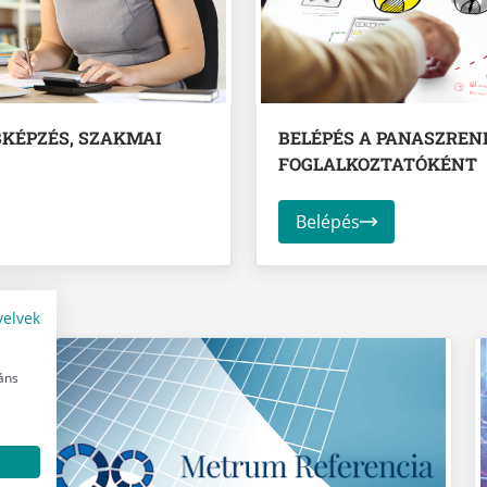
BKÉPZÉS, SZAKMAI
BELÉPÉS A PANASZREN
FOGLALKOZTATÓKÉNT
Belépés
yelvek
áns