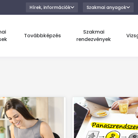
Hírek, információk
Szakmai anyagok
mai
Szakmai
Továbbképzés
Vizs
sek
rendezvények