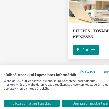
BELÉPÉS - TOVÁB
KÉPZÉSEK
Belépés
Adatvédelmi irán
Sütibeállításokkal kapcsolatos információk
Weboldalunk sütiket használ a weboldal működtetése, használatának
megkönnyítése, a weboldalon végzett tevékenység nyomon követése és relev
ajánlatok megjelenítése érdekében.
Elfogadom a beállításokat
Beállítások módosítása