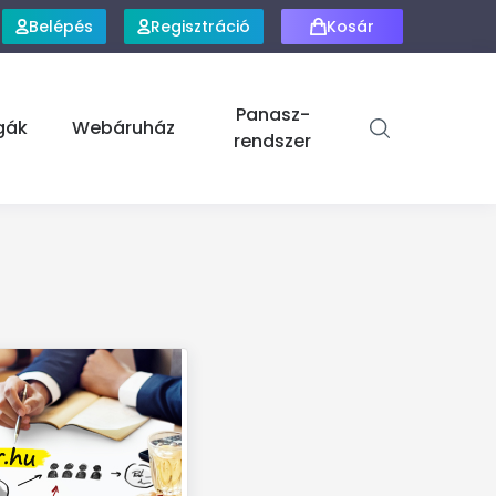
Belépés
Regisztráció
Kosár
Panasz-
gák
Webáruház
rendszer