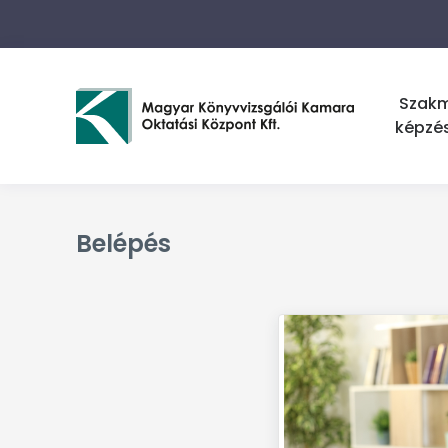
Szak
képzé
Belépés