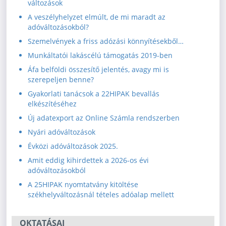
változások
A veszélyhelyzet elmúlt, de mi maradt az
adóváltozásokból?
Szemelvények a friss adózási könnyítésekből…
Munkáltatói lakáscélú támogatás 2019-ben
Áfa belföldi összesítő jelentés, avagy mi is
szerepeljen benne?
Gyakorlati tanácsok a 22HIPAK bevallás
elkészítéséhez
Új adatexport az Online Számla rendszerben
Nyári adóváltozások
Évközi adóváltozások 2025.
Amit eddig kihirdettek a 2026-os évi
adóváltozásokból
A 25HIPAK nyomtatvány kitöltése
székhelyváltozásnál tételes adóalap mellett
OKTATÁSAI