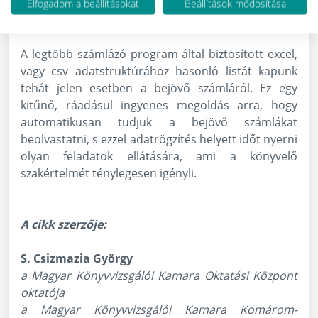
Bruttó összeg (forintban)
Elfogadom a beállításokat
Beállítások módosítása
ÁFA tartalom
A legtöbb számlázó program által biztosított excel,
vagy csv adatstruktúrához hasonló listát kapunk
tehát jelen esetben a bejövő számláról. Ez egy
kitűnő, ráadásul ingyenes megoldás arra, hogy
automatikusan tudjuk a bejövő számlákat
beolvastatni, s ezzel adatrögzítés helyett időt nyerni
olyan feladatok ellátására, ami a könyvelő
szakértelmét ténylegesen igényli.
A cikk szerzője:
S. Csizmazia György
a Magyar Könyvvizsgálói Kamara Oktatási Központ
oktatója
a Magyar Könyvvizsgálói Kamara Komárom-