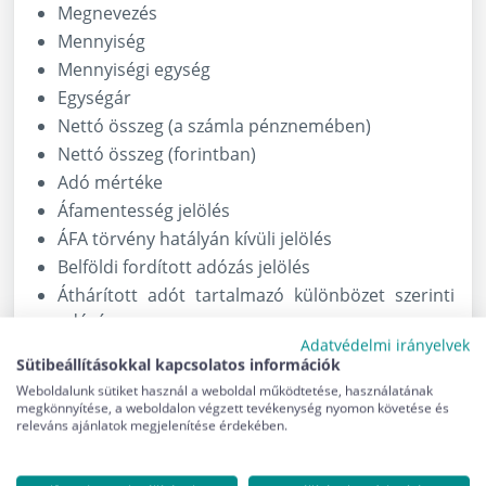
Megnevezés
Mennyiség
Mennyiségi egység
Egységár
Nettó összeg (a számla pénznemében)
Nettó összeg (forintban)
Adó mértéke
Áfamentesség jelölés
ÁFA törvény hatályán kívüli jelölés
Belföldi fordított adózás jelölés
Áthárított adót tartalmazó különbözet szerinti
adózás
Adatvédelmi irányelvek
Áthárított adót nem tartalmazó különbözet
Sütibeállításokkal kapcsolatos információk
szerinti adózás
Weboldalunk sütiket használ a weboldal működtetése, használatának
ÁFA összeg (a számla pénznemében)
megkönnyítése, a weboldalon végzett tevékenység nyomon követése és
releváns ajánlatok megjelenítése érdekében.
ÁFA összeg (forintban)
Bruttó összeg (a számla pénznemében)