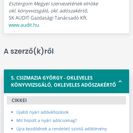
Esztergom Megyei szervezetének elnöke
okl. könyvvizsgáló, okl. adószakértő,
SK AUDIT Gazdasági Tanácsadó Kft.
www.audit.hu
A szerző(k)ről
S. CSIZMAZIA GYÖRGY - OKLEVELES
KÖNYVVIZSGÁLÓ, OKLEVELES ADÓSZAKÉRTŐ
CIKKEI
Újabb nyári adóváltozások
Mit hozott a nyári adócsomag?
Újra kezdődnek a rendeleti szintű adótörvény