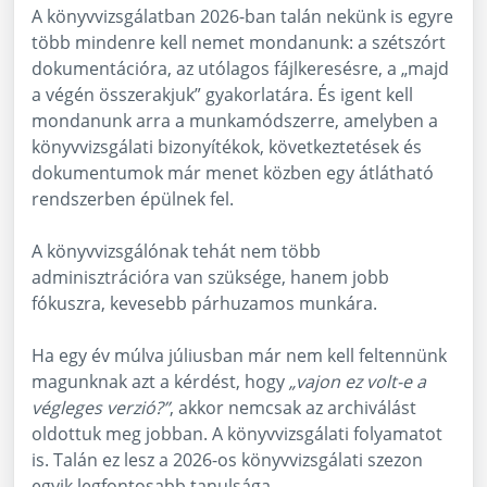
A könyvvizsgálatban 2026-ban talán nekünk is egyre
több mindenre kell nemet mondanunk: a szétszórt
dokumentációra, az utólagos fájlkeresésre, a „majd
a végén összerakjuk” gyakorlatára. És igent kell
mondanunk arra a munkamódszerre, amelyben a
könyvvizsgálati bizonyítékok, következtetések és
dokumentumok már menet közben egy átlátható
rendszerben épülnek fel.
A könyvvizsgálónak tehát nem több
adminisztrációra van szüksége, hanem jobb
fókuszra, kevesebb párhuzamos munkára.
Ha egy év múlva júliusban már nem kell feltennünk
magunknak azt a kérdést, hogy
„vajon ez volt-e a
végleges verzió?”
, akkor nemcsak az archiválást
oldottuk meg jobban. A könyvvizsgálati folyamatot
is. Talán ez lesz a 2026-os könyvvizsgálati szezon
egyik legfontosabb tanulsága.