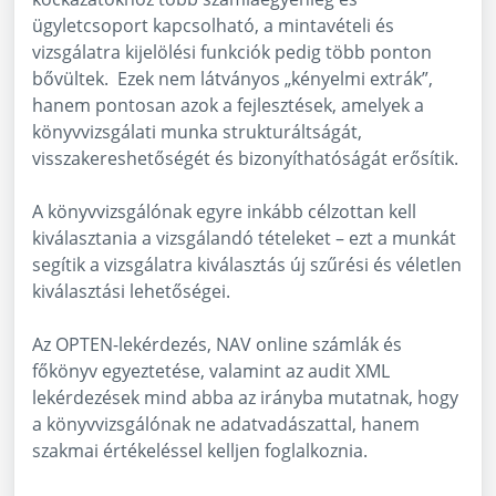
ügyletcsoport kapcsolható, a mintavételi és
vizsgálatra kijelölési funkciók pedig több ponton
bővültek. Ezek nem látványos „kényelmi extrák”,
hanem pontosan azok a fejlesztések, amelyek a
könyvvizsgálati munka strukturáltságát,
visszakereshetőségét és bizonyíthatóságát erősítik.
A könyvvizsgálónak egyre inkább célzottan kell
kiválasztania a vizsgálandó tételeket – ezt a munkát
segítik a vizsgálatra kiválasztás új szűrési és véletlen
kiválasztási lehetőségei.
Az OPTEN-lekérdezés, NAV online számlák és
főkönyv egyeztetése, valamint az audit XML
lekérdezések mind abba az irányba mutatnak, hogy
a könyvvizsgálónak ne adatvadászattal, hanem
szakmai értékeléssel kelljen foglalkoznia.