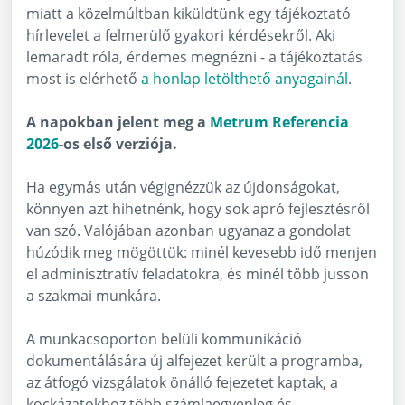
miatt a közelmúltban kiküldtünk egy tájékoztató
hírlevelet a felmerülő gyakori kérdésekről. Aki
lemaradt róla, érdemes megnézni - a tájékoztatás
most is elérhető
a honlap letölthető anyagainál
.
A napokban jelent meg a
Metrum Referencia
2026
-os első verziója.
Ha egymás után végignézzük az újdonságokat,
könnyen azt hihetnénk, hogy sok apró fejlesztésről
van szó. Valójában azonban ugyanaz a gondolat
húzódik meg mögöttük: minél kevesebb idő menjen
el adminisztratív feladatokra, és minél több jusson
a szakmai munkára.
A munkacsoporton belüli kommunikáció
dokumentálására új alfejezet került a programba,
az átfogó vizsgálatok önálló fejezetet kaptak, a
kockázatokhoz több számlaegyenleg és