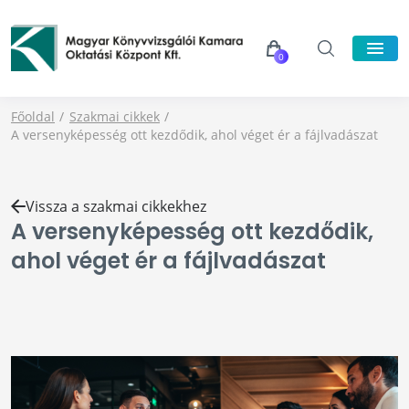
0
Főoldal
Szakmai cikkek
A versenyképesség ott kezdődik, ahol véget ér a fájlvadászat
Vissza a szakmai cikkekhez
A versenyképesség ott kezdődik,
ahol véget ér a fájlvadászat