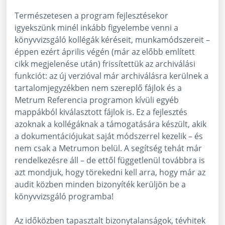
Természetesen a program fejlesztésekor
igyekszünk minél inkább figyelembe venni a
könyvvizsgáló kollégák kéréseit, munkamódszereit –
éppen ezért április végén (már az előbb említett
cikk megjelenése után) frissítettük az archiválási
funkciót: az új verzióval már archiválásra kerülnek a
tartalomjegyzékben nem szereplő fájlok és a
Metrum Referencia programon kívüli egyéb
mappákból kiválasztott fájlok is. Ez a fejlesztés
azoknak a kollégáknak a támogatására készült, akik
a dokumentációjukat saját módszerrel kezelik – és
nem csak a Metrumon belül. A segítség tehát már
rendelkezésre áll – de ettől függetlenül továbbra is
azt mondjuk, hogy törekedni kell arra, hogy már az
audit közben minden bizonyíték kerüljön be a
könyvvizsgáló programba!
Az időközben tapasztalt bizonytalanságok, tévhitek