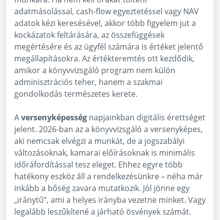
adatmásolással, cash-flow egyeztetéssel vagy NAV
adatok kézi keresésével, akkor több figyelem jut a
kockázatok feltárására, az összefüggések
megértésére és az ügyfél számára is értéket jelentő
megállapításokra. Az értékteremtés ott kezdődik,
amikor a könyvvizsgáló program nem külön
adminisztrációs teher, hanem a szakmai
gondolkodás természetes kerete.
A
versenyképesség
napjainkban digitális érettséget
jelent. 2026-ban az a könyvvizsgáló a versenyképes,
aki nemcsak elvégzi a munkát, de a jogszabályi
változásoknak, kamarai előírásoknak is minimális
időráfordítással tesz eleget. Ehhez egyre több
hatékony eszköz áll a rendelkezésünkre – néha már
inkább a bőség zavara mutatkozik. Jól jönne egy
„iránytű”, ami a helyes irányba vezetne minket. Vagy
legalább leszűkítené a járható ösvények számát.