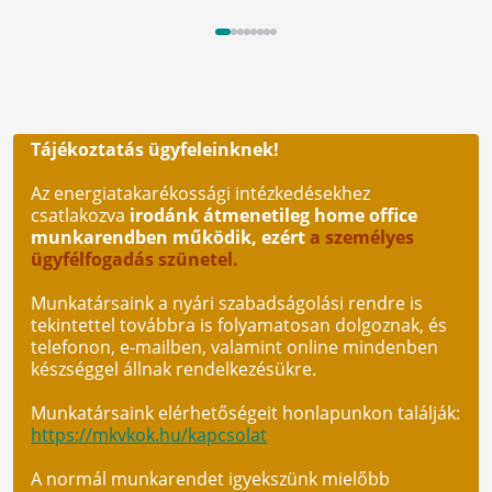
Tájékoztatás ügyfeleinknek!
Az energiatakarékossági intézkedésekhez
csatlakozva
irodánk átmenetileg home office
munkarendben működik, ezért
a személyes
ügyfélfogadás szünetel.
Munkatársaink a nyári szabadságolási rendre is
tekintettel továbbra is folyamatosan dolgoznak, és
telefonon, e-mailben, valamint online mindenben
készséggel állnak rendelkezésükre.
Munkatársaink elérhetőségeit honlapunkon találják:
https://mkvkok.hu/kapcsolat
A normál munkarendet igyekszünk mielőbb