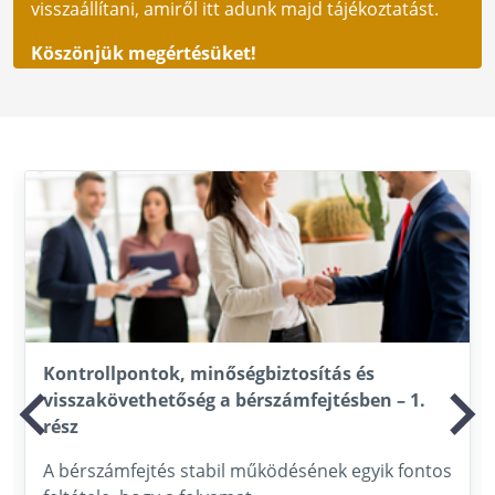
visszaállítani, amiről itt adunk majd tájékoztatást.
Köszönjük megértésüket!
Kontrollpontok, minőségbiztosítás és
visszakövethetőség a bérszámfejtésben – 1.
rész
A bérszámfejtés stabil működésének egyik fontos