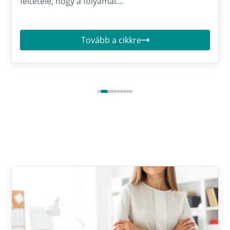
feltétele, hogy a folyamat...
Tovább a cikkre