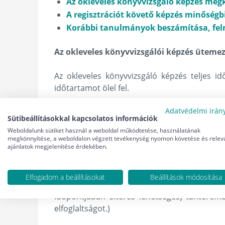
Az okleveles könyvvizsgáló képzés megke
A regisztrációt követő képzés minőségb
Korábbi tanulmányok beszámítása, fel
Az okleveles könyvvizsgálói képzés üteme
Az okleveles könyvvizsgáló képzés teljes i
időtartamot ölel fel.
Adatvédelmi irán
A képzés formáját tekintve hibrid, ahol a 
Sütibeállításokkal kapcsolatos információk
képzésre kell számítani.
Weboldalunk sütiket használ a weboldal működtetése, használatának
megkönnyítése, a weboldalon végzett tevékenység nyomon követése és relev
ajánlatok megjelenítése érdekében.
A modulok – a központi vizsganaptárhoz igazí
Távoktatás esetén heti rendszerességgel 
Elfogadom a beállításokat
Beállítások módosítása
dátumokon, pénteki napokon jellemzően 14
időpontjában eltérés lehetséges) tantere
elfoglaltságot.)