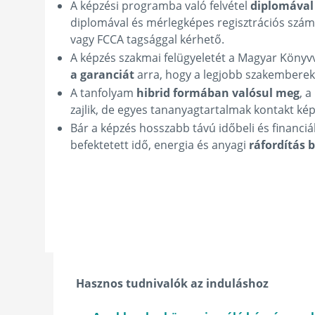
A képzési programba való felvétel
diplomával 
diplomával és mérlegképes regisztrációs szám
vagy FCCA tagsággal kérhető.
A képzés szakmai felügyeletét a Magyar Könyvv
a garanciát
arra, hogy a legjobb szakemberekt
A tanfolyam
hibrid formában valósul meg
, 
zajlik, de egyes tananyagtartalmak kontakt ké
Bár a képzés hosszabb távú időbeli és financiá
befektetett idő, energia és anyagi
ráfordítás 
Hasznos tudnivalók az induláshoz