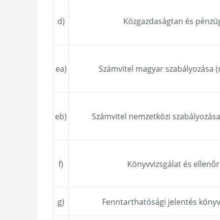
d)
Közgazdaságtan és pénzü
ea)
Számvitel magyar szabályozása 
eb)
Számvitel nemzetközi szabályozása
f)
Könyvvizsgálat és ellenőr
g)
Fenntarthatósági jelentés könyv