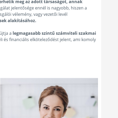
erhetik meg az adott társaságot, annak
gálat jelentősége ennél is nagyobb, hiszen a
sgálói vélemény, vagy vezetői levél
ések alakításához.
újtja a
legmagasabb szintű számviteli szakmai
 és financiális elköteleződést jelent, ami komoly