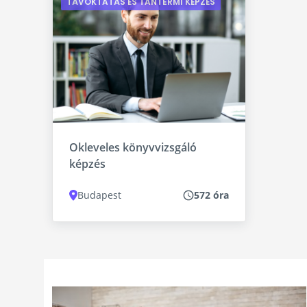
TÁVOKTATÁS ÉS TANTERMI KÉPZÉS
Okleveles könyvvizsgáló
képzés
Budapest
572 óra
Részletek