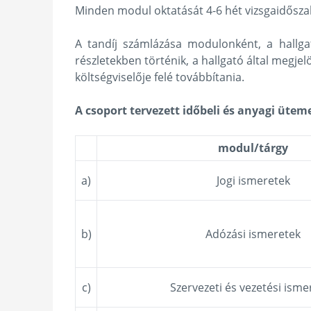
Minden modul oktatását 4-6 hét vizsgaidőszak
A tandíj számlázása modulonként, a hallga
részletekben történik, a hallgató által megje
költségviselője felé továbbítania.
A csoport tervezett időbeli és anyagi ütem
modul/tárgy
a)
Jogi ismeretek
b)
Adózási ismeretek
c)
Szervezeti és vezetési isme