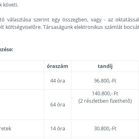
 követi.
tó választása szerint egy összegben, vagy - az oktatássa
lölt költségviselőre. Társaságunk elektronikus számlát bocsá
ezése:
óraszám
tandíj
44 óra
96.800,-Ft
140.800,- Ft
(2 részletben fizethető)
64 óra
retek
14 óra
30.800,-Ft