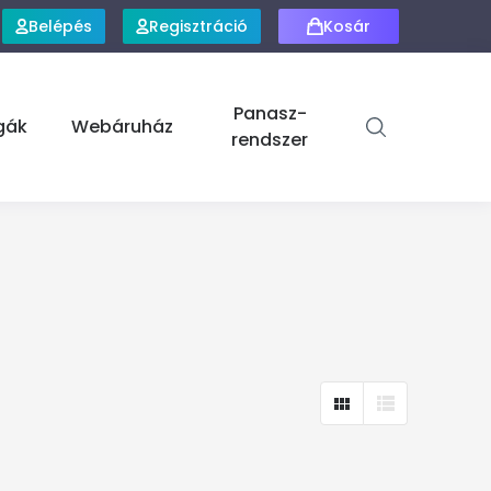
Belépés
Regisztráció
Kosár
Panasz-
gák
Webáruház
rendszer