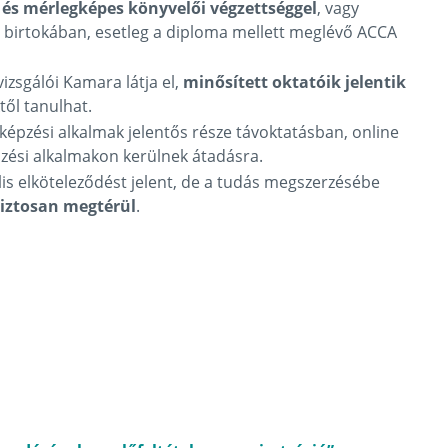
és mérlegképes könyvelői végzettséggel
, vagy
 birtokában, esetleg a diploma mellett meglévő ACCA
izsgálói Kamara látja el,
minősített oktatóik jelentik
ől tanulhat.
a képzési alkalmak jelentős része távoktatásban, online
pzési alkalmakon kerülnek átadásra.
lis elköteleződést jelent, de a tudás megszerzésébe
biztosan megtérül
.