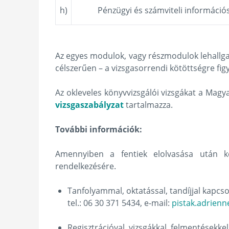
h)
Pénzügyi és számviteli információ
Az egyes modulok, vagy részmodulok lehallgat
célszerűen – a vizsgasorrendi kötöttségre fi
Az okleveles könyvvizsgálói vizsgákat a Magy
vizsgaszabályzat
tartalmazza.
További információk:
Amennyiben a fentiek elolvasása után ké
rendelkezésére.
Tanfolyammal, oktatással, tandíjjal kapcs
tel.: 06 30 371 5434, e-mail:
pistak.adrien
Regisztrációval, vizsgákkal, felmentésekke