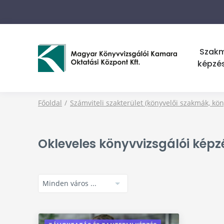
Szak
képzé
Főoldal
Számviteli szakterület (könyvelői szakmák, kön
Okleveles könyvvizsgálói képz