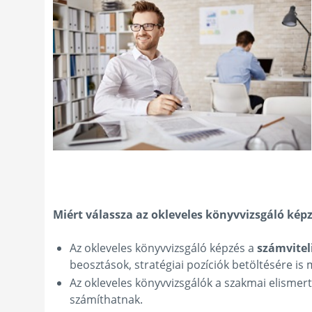
Miért válassza az okleveles könyvvizsgáló kép
Az okleveles könyvvizsgáló képzés a
számvitel
beosztások, stratégiai pozíciók betöltésére is
Az okleveles könyvvizsgálók a szakmai elismer
számíthatnak.