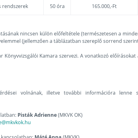
s rendszerek
50 óra
165.000,-Ft
ásának nincsen külön előfeltétele (természetesen a mindent
gyelemmel (jellemzően a táblázatban szereplő sorrend szeri
ar Könyvvizsgálói Kamara szervezi. A vonatkozó előírásokat
rdései volnának, illetve további információra lenne s
olatban:
Pisták Adrienne
(MKVK OK)
ne@mkvkok.hu
l kapcsolatban:
Máté Anna
(MKVK)