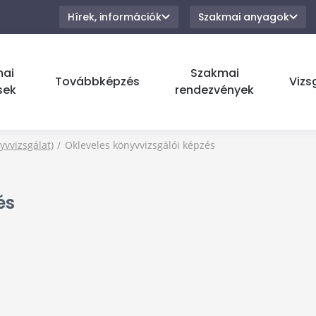
Hírek, információk
Szakmai anyagok
mai
Szakmai
Továbbképzés
Vizs
sek
rendezvények
yvvizsgálat)
Okleveles könyvvizsgálói képzés
és