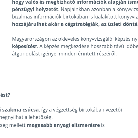
hogy valós és megbízható információk alapján ism
pénzügyi helyzetét
. Napjainkban azonban a könyvvizs
bizalmas információk birtokában is kialakított könyvviz
hozzájárulhat akár a cégstratégiák, az üzleti dönt
Magyarországon az okleveles könyvvizsgálói képzés ny
képesítés
t. A képzés megkezdése hosszabb távú időbeli
átgondolást igényel minden érintett részéről.
zést?
i szakma csúcsa
, így a végzettség birtokában vezetői
 megnyílhat a lehetőség.
tség mellett
magasabb anyagi elismerésre
is