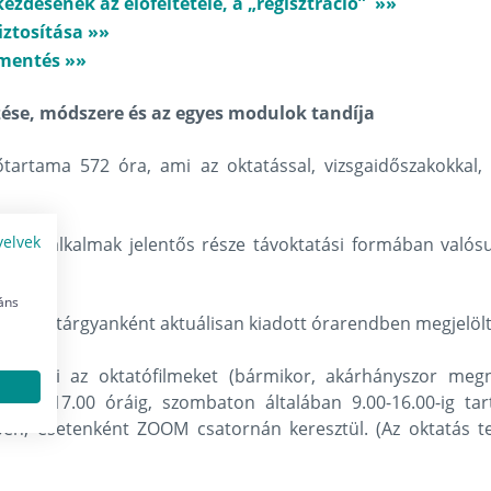
zdésének az előfeltétele, a „regisztráció” »»
iztosítása »»
mentés »»
zése, módszere és az egyes modulok tandíja
dőtartama 572 óra, ami az oktatással, vizsgaidőszakokkal,
yelvek
képzési alkalmak jelentős része távoktatási formában val
áns
tva – a tárgyanként aktuálisan kiadott órarendben megjelöl
adjuk ki az oktatófilmeket (bármikor, akárhányszor megn
.00 -17.00 óráig, szombaton általában 9.00-16.00-ig tar
mben, esetenként ZOOM csatornán keresztül. (Az oktatás 