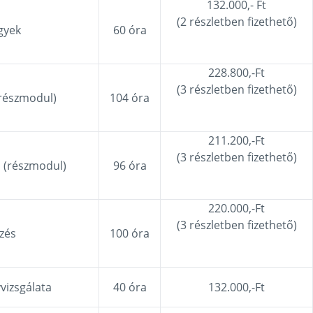
132.000,- Ft
(2 részletben fizethető)
gyek
60 óra
228.800,-Ft
(3 részletben fizethető)
(részmodul)
104 óra
211.200,-Ft
(3 részletben fizethető)
 (részmodul)
96 óra
220.000,-Ft
(3 részletben fizethető)
zés
100 óra
vizsgálata
40 óra
132.000,-Ft