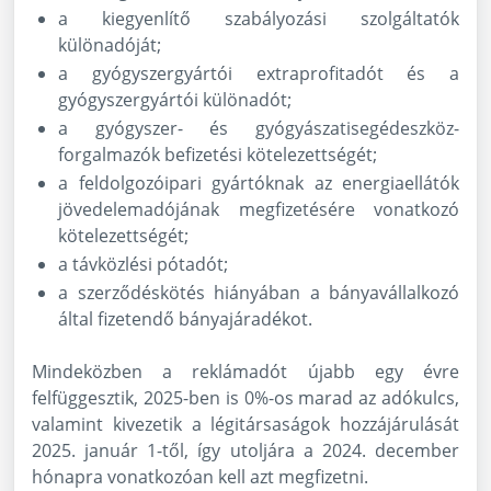
a kiegyenlítő szabályozási szolgáltatók
különadóját;
a gyógyszergyártói extraprofitadót és a
gyógyszergyártói különadót;
a gyógyszer- és gyógyászatisegédeszköz-
forgalmazók befizetési kötelezettségét;
a feldolgozóipari gyártóknak az energiaellátók
jövedelemadójának megfizetésére vonatkozó
kötelezettségét;
a távközlési pótadót;
a szerződéskötés hiányában a bányavállalkozó
által fizetendő bányajáradékot.
Mindeközben a reklámadót újabb egy évre
felfüggesztik, 2025-ben is 0%-os marad az adókulcs,
valamint kivezetik a légitársaságok hozzájárulását
2025. január 1-től, így utoljára a 2024. december
hónapra vonatkozóan kell azt megfizetni.