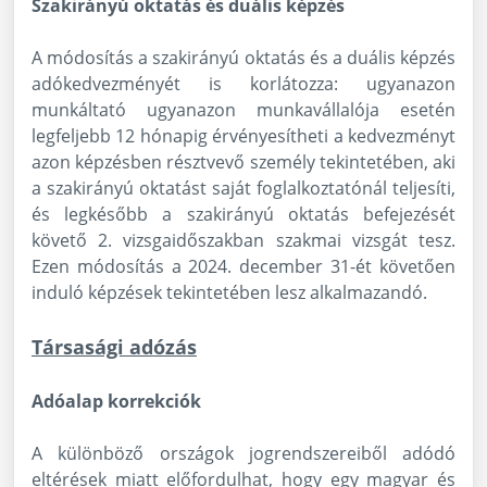
Szakirányú oktatás és duális képzés
A módosítás a szakirányú oktatás és a duális képzés
adókedvezményét is korlátozza: ugyanazon
munkáltató ugyanazon munkavállalója esetén
legfeljebb 12 hónapig érvényesítheti a kedvezményt
azon képzésben résztvevő személy tekintetében, aki
a szakirányú oktatást saját foglalkoztatónál teljesíti,
és legkésőbb a szakirányú oktatás befejezését
követő 2. vizsgaidőszakban szakmai vizsgát tesz.
Ezen módosítás a 2024. december 31-ét követően
induló képzések tekintetében lesz alkalmazandó.
Társasági adózás
Adóalap korrekciók
A különböző országok jogrendszereiből adódó
eltérések miatt előfordulhat, hogy egy magyar és