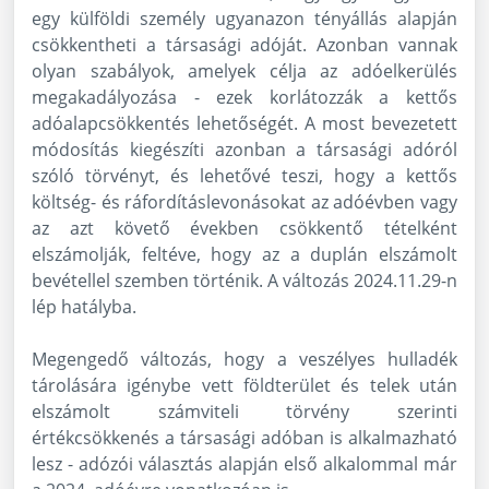
egy külföldi személy ugyanazon tényállás alapján
csökkentheti a társasági adóját. Azonban vannak
olyan szabályok, amelyek célja az adóelkerülés
megakadályozása - ezek korlátozzák a kettős
adóalapcsökkentés lehetőségét. A most bevezetett
módosítás kiegészíti azonban a társasági adóról
szóló törvényt, és lehetővé teszi, hogy a kettős
költség- és ráfordításlevonásokat az adóévben vagy
az azt követő években csökkentő tételként
elszámolják, feltéve, hogy az a duplán elszámolt
bevétellel szemben történik. A változás 2024.11.29-n
lép hatályba.
Megengedő változás, hogy a veszélyes hulladék
tárolására igénybe vett földterület és telek után
elszámolt számviteli törvény szerinti
értékcsökkenés a társasági adóban is alkalmazható
lesz - adózói választás alapján első alkalommal már