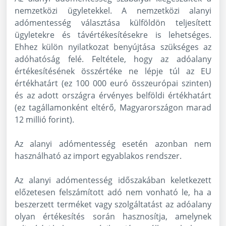
nemzetközi ügyletekkel. A nemzetközi alanyi
adómentesség választása külföldön teljesített
ügyletekre és távértékesítésekre is lehetséges.
Ehhez külön nyilatkozat benyújtása szükséges az
adóhatóság felé. Feltétele, hogy az adóalany
értékesítésének összértéke ne lépje túl az EU
értékhatárt (ez 100 000 euró összeurópai szinten)
és az adott országra érvényes belföldi értékhatárt
(ez tagállamonként eltérő, Magyarországon marad
12 millió forint).
Az alanyi adómentesség esetén azonban nem
használható az import egyablakos rendszer.
Az alanyi adómentesség időszakában keletkezett
előzetesen felszámított adó nem vonható le, ha a
beszerzett terméket vagy szolgáltatást az adóalany
olyan értékesítés során hasznosítja, amelynek