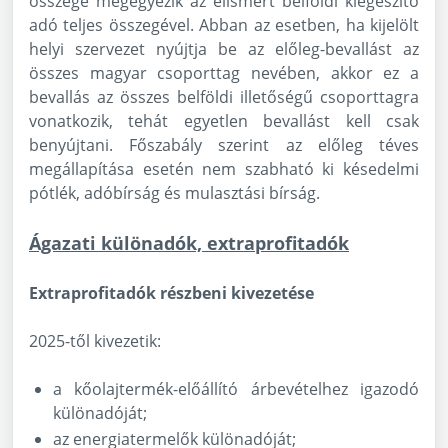
összege megegyezik az elismert belföldi kiegészítő
adó teljes összegével. Abban az esetben, ha kijelölt
helyi szervezet nyújtja be az előleg-bevallást az
összes magyar csoporttag nevében, akkor ez a
bevallás az összes belföldi illetőségű csoporttagra
vonatkozik, tehát egyetlen bevallást kell csak
benyújtani. Főszabály szerint az előleg téves
megállapítása esetén nem szabható ki késedelmi
pótlék, adóbírság és mulasztási bírság.
Ágazati különadók, extraprofitadók
Extraprofitadók részbeni kivezetése
2025-től kivezetik:
a kőolajtermék-előállító árbevételhez igazodó
különadóját;
az energiatermelők különadóját;