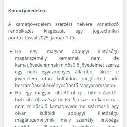
Kamatjövedelem
A kamatjövedelem szerzési helyére vonatkozó
rendelkezés kiegészült egy jogtechnikai
pontosítással 2025. január 1-től:
Ha egy magyar adóügyi illetőségű
magánszemély kamatnak nem, de
kamatjövedelemnek minősülő jövedelmet szerez
egy nem egyezményes államból, akkor e
jövedelem után külföldön megfizetett adó
beszámítással érvényesíthető Magyarországon.
Ha egy magyar kifizetőtől (pl. hitelintézettől,
biztosítótól) az Szja tv. 65. §-a szerinti kamatnak
nem minősülő kamatjövedelme származik egy
olyan külföldi adóügyi illetőségű
magánszemélynek, mely személy illetősége
szerinti állammal hazánknak nincs