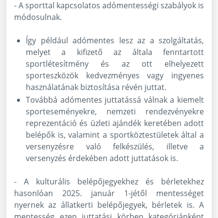
- A sporttal kapcsolatos adómentességi szabályok is
módosulnak.
Így például adómentes lesz az a szolgáltatás,
melyet a kifizető az általa fenntartott
sportlétesítmény és az ott elhelyezett
sporteszközök kedvezményes vagy ingyenes
használatának biztosítása révén juttat.
Továbbá adómentes juttatássá válnak a kiemelt
sporteseményekre, nemzeti rendezvényekre
reprezentáció és üzleti ajándék keretében adott
belépők is, valamint a sportköztestületek által a
versenyzésre való felkészülés, illetve a
versenyzés érdekében adott juttatások is.
- A kulturális belépőjegyekhez és bérletekhez
hasonlóan 2025. január 1-jétől mentességet
nyernek az állatkerti belépőjegyek, bérletek is. A
mentesség ezen juttatási körben kategóriánként