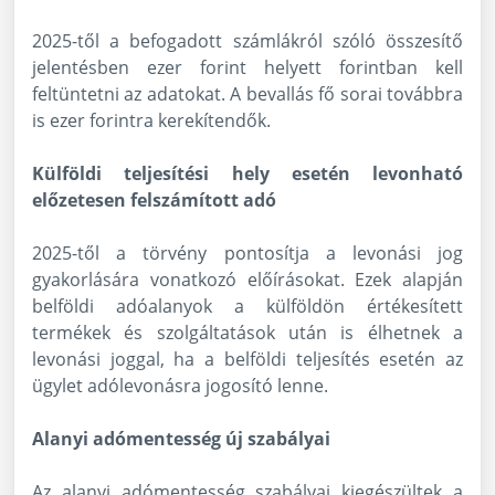
2025-től a befogadott számlákról szóló összesítő
jelentésben ezer forint helyett forintban kell
feltüntetni az adatokat. A bevallás fő sorai továbbra
is ezer forintra kerekítendők.
Külföldi teljesítési hely esetén levonható
előzetesen felszámított adó
2025-től a törvény pontosítja a levonási jog
gyakorlására vonatkozó előírásokat. Ezek alapján
belföldi adóalanyok a külföldön értékesített
termékek és szolgáltatások után is élhetnek a
levonási joggal, ha a belföldi teljesítés esetén az
ügylet adólevonásra jogosító lenne.
Alanyi adómentesség új szabályai
Az alanyi adómentesség szabályai kiegészültek a