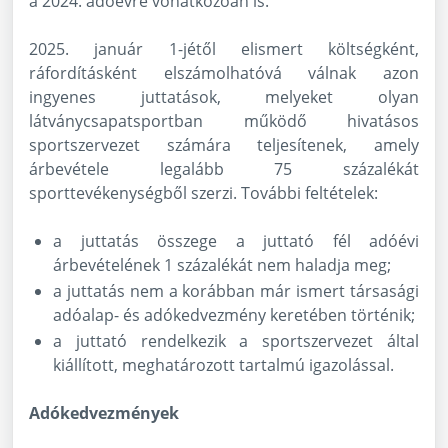
a 2024. adóévre vonatkozóan is.
2025. január 1-jétől elismert költségként,
ráfordításként elszámolhatóvá válnak azon
ingyenes juttatások, melyeket olyan
látványcsapatsportban működő hivatásos
sportszervezet számára teljesítenek, amely
árbevétele legalább 75 százalékát
sporttevékenységből szerzi. További feltételek:
a juttatás összege a juttató fél adóévi
árbevételének 1 százalékát nem haladja meg;
a juttatás nem a korábban már ismert társasági
adóalap- és adókedvezmény keretében történik;
a juttató rendelkezik a sportszervezet által
kiállított, meghatározott tartalmú igazolással.
Adókedvezmények