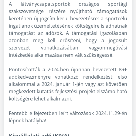
A látványcsapatsportok országos sportági
szakszövetsége részére nyújtható támogatások
keretében új jogcím kerül bevezetésre: a sportcélú
ingatlanok üzemeltetésének költségeire is adhatnak
támogatást az adózók. A támogatási igazolásban
azonban meg kell erősíteni, hogy a jogosult
szervezet vonatkozásában vagyonmegóvási
intézkedés alkalmazása nem vált szükségessé.
Pontosították a 2024-ben újonnan bevezetett K+F
adókedvezményre vonatkozó rendelkezést: első
alkalommal a 2024. január 1-jén vagy azt követően
megkezdett kutatás-fejlesztési projekt elszámolható
költségére lehet alkalmazni.
Fentebb e fejezetben leírt változások 2024.11.29-én
lépnek hatályba!
Kisvállalati adó (KIVA)