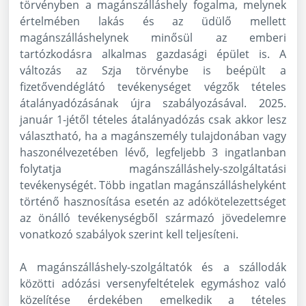
törvényben a magánszálláshely fogalma, melynek
értelmében lakás és az üdülő mellett
magánszálláshelynek minősül az emberi
tartózkodásra alkalmas gazdasági épület is. A
változás az Szja törvénybe is beépült a
fizetővendéglátó tevékenységet végzők tételes
átalányadózásának újra szabályozásával. 2025.
január 1-jétől tételes átalányadózás csak akkor lesz
választható, ha a magánszemély tulajdonában vagy
haszonélvezetében lévő, legfeljebb 3 ingatlanban
folytatja magánszálláshely-szolgáltatási
tevékenységét. Több ingatlan magánszálláshelyként
történő hasznosítása esetén az adókötelezettséget
az önálló tevékenységből származó jövedelemre
vonatkozó szabályok szerint kell teljesíteni.
A magánszálláshely-szolgáltatók és a szállodák
közötti adózási versenyfeltételek egymáshoz való
közelítése érdekében emelkedik a tételes