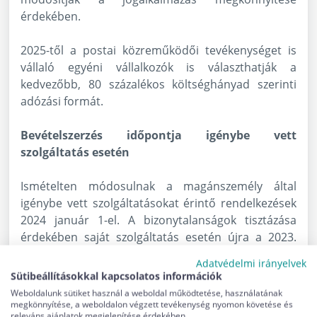
érdekében.
2025-től a postai közreműködői tevékenységet is
vállaló egyéni vállalkozók is választhatják a
kedvezőbb, 80 százalékos költséghányad szerinti
adózási formát.
Bevételszerzés időpontja igénybe vett
szolgáltatás esetén
Ismételten módosulnak a magánszemély által
igénybe vett szolgáltatásokat érintő rendelkezések
2024 január 1-el. A bizonytalanságok tisztázása
érdekében saját szolgáltatás esetén újra a 2023.
december 31-én hatályos szabályt kell majd
Adatvédelmi irányelvek
alkalmazni, amely szerint a bevételszerzés
Sütibeállításokkal kapcsolatos információk
időpontja a szolgáltatás nyújtójának szempontjából
Weboldalunk sütiket használ a weboldal működtetése, használatának
vett az általános forgalmi adó szerinti teljesítési
megkönnyítése, a weboldalon végzett tevékenység nyomon követése és
releváns ajánlatok megjelenítése érdekében.