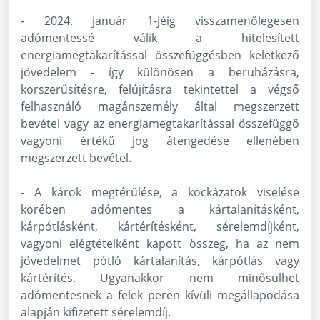
- 2024. január 1-jéig visszamenőlegesen
adómentessé válik a hitelesített
energiamegtakarítással összefüggésben keletkező
jövedelem - így különösen a beruházásra,
korszerűsítésre, felújításra tekintettel a végső
felhasználó magánszemély által megszerzett
bevétel vagy az energiamegtakarítással összefüggő
vagyoni értékű jog átengedése ellenében
megszerzett bevétel.
- A károk megtérülése, a kockázatok viselése
körében adómentes a kártalanításként,
kárpótlásként, kártérítésként, sérelemdíjként,
vagyoni elégtételként kapott összeg, ha az nem
jövedelmet pótló kártalanítás, kárpótlás vagy
kártérítés. Ugyanakkor nem minősülhet
adómentesnek a felek peren kívüli megállapodása
alapján kifizetett sérelemdíj.