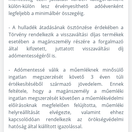
külön-külön lesz érvényesíthető adóévenként
legfeljebb a minimálbér összegéig.
- A hulladék átadásának ösztönzése érdekében a
Törvény rendelkezik a visszaváltási díjas termékek
esetében a magánszemély részére a forgalmazó
által kifizetett, juttatott visszaváltási díj
adómentességéről is.
- Adómentessé válik a műemléknek minősülő
ingatlan megszerzését követő 3 éven túli
értékesítéséből származó jövedelem. Ennek
feltétele, hogy a magánszemély a műemléki
ingatlan megszerzését követően a műemlékvédelmi
előírásoknak megfelelően felújította, műemléki
helyreállítását elvégezte, valamint ehhez
kapcsolódóan rendelkezik az örökségvédelmi
hatóság által kiállított igazolással.