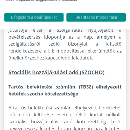
időpont (függetlenül attól, hogy a juttatásról készül-
e bizonylat vagy sem).
Elfogadom a beállításokat
Beállítások módosítása
Vásárolt szolgáltatás esetén (amikor a szolgáltatás
juttatója eltér a szolgáltatás nyújtójától) a
bevételszerzés időpontja az a nap, amelyen a
szolgáltatásról szóló bizonylat a kifizető
rendelkezésére áll. E módosítással elkerülhetők az
önellenőrzéshez kapcsolódó feladatok.
Szociális hozzájárulási adó (SZOCHO)
Tartós befektetési számlán (TBSZ) elhelyezett
betétek szocho kötelezettsége
A tartós befektetési számlán elhelyezett befektetés
idő előtti feltörése esetén, felső korlát nélküli,
szociális hozzájárulási adó kötelezettség kerül
bevezetésre a lekötési hozam kapcsán, ha a lekötési