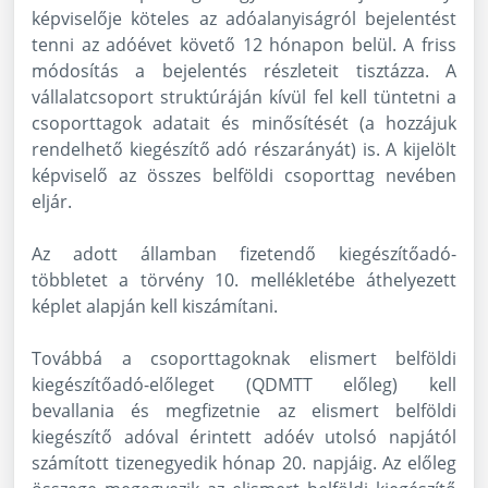
képviselője köteles az adóalanyiságról bejelentést
tenni az adóévet követő 12 hónapon belül. A friss
módosítás a bejelentés részleteit tisztázza. A
vállalatcsoport struktúráján kívül fel kell tüntetni a
csoporttagok adatait és minősítését (a hozzájuk
rendelhető kiegészítő adó részarányát) is. A kijelölt
képviselő az összes belföldi csoporttag nevében
eljár.
Az adott államban fizetendő kiegészítőadó-
többletet a törvény 10. mellékletébe áthelyezett
képlet alapján kell kiszámítani.
Továbbá a csoporttagoknak elismert belföldi
kiegészítőadó-előleget (QDMTT előleg) kell
bevallania és megfizetnie az elismert belföldi
kiegészítő adóval érintett adóév utolsó napjától
számított tizenegyedik hónap 20. napjáig. Az előleg