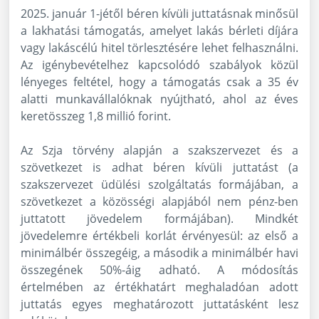
2025. január 1-jétől béren kívüli juttatásnak minősül
a lakhatási támogatás, amelyet lakás bérleti díjára
vagy lakáscélú hitel törlesztésére lehet felhasználni.
Az igénybevételhez kapcsolódó szabályok közül
lényeges feltétel, hogy a támogatás csak a 35 év
alatti munkavállalóknak nyújtható, ahol az éves
keretösszeg 1,8 millió forint.
Az Szja törvény alapján a szakszervezet és a
szövetkezet is adhat béren kívüli juttatást (a
szakszervezet üdülési szolgáltatás formájában, a
szövetkezet a közösségi alapjából nem pénz-ben
juttatott jövedelem formájában). Mindkét
jövedelemre értékbeli korlát érvényesül: az első a
minimálbér összegéig, a második a minimálbér havi
összegének 50%-áig adható. A módosítás
értelmében az értékhatárt meghaladóan adott
juttatás egyes meghatározott juttatásként lesz