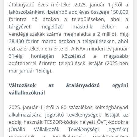
átalányadó éves mértéke. 2025. január 1-jétől a
lakószobánként fizetendő adó éves összege 150.000
forintra nő azokon a településeken, ahol a
tárgyévet megelőző második évben a
vendégéjszakák száma meghaladta a 2 milliót, míg
38.400 forint marad azokon a településeken, ahol
ezt az értéket nem érte el. A NAV minden év január
31-éig honlapján közzéteszi a magasabb
adóteherrel érintett települések listáját (2025-ben
már január 15-éig).
Változások az átalányadózó egyéni
vállalkozóknál
2025. január 1-jétől a 80 százalékos költséghányad
alkalmazására jogosító tevékenységek listáját az
eddig használt TESZOR-kódok helyett ÖVTJ-kódokra
(Önálló Vállalkozók Tevékenységi Jegyzéke)
módosítják a jogalkalmazás megkönnyítése