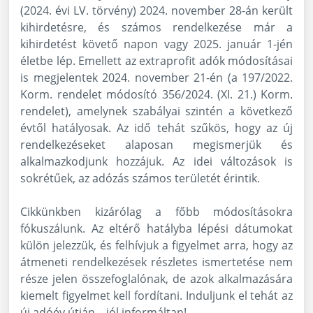
(2024. évi LV. törvény) 2024. november 28-án került
kihirdetésre, és számos rendelkezése már a
kihirdetést követő napon vagy 2025. január 1-jén
életbe lép. Emellett az extraprofit adók módosításai
is megjelentek 2024. november 21-én (a 197/2022.
Korm. rendelet módosító 356/2024. (XI. 21.) Korm.
rendelet), amelynek szabályai szintén a következő
évtől hatályosak. Az idő tehát szűkös, hogy az új
rendelkezéseket alaposan megismerjük és
alkalmazkodjunk hozzájuk. Az idei változások is
sokrétűek, az adózás számos területét érintik.
Cikkünkben kizárólag a főbb módosításokra
fókuszálunk. Az eltérő hatályba lépési dátumokat
külön jelezzük, és felhívjuk a figyelmet arra, hogy az
átmeneti rendelkezések részletes ismertetése nem
része jelen összefoglalónak, de azok alkalmazására
kiemelt figyelmet kell fordítani. Induljunk el tehát az
új adóév útján – jól informáltan!