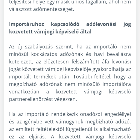
teljesítési helye egy másik uniós tagállam, ahol nem
választott adómentességet.
Importáruhoz kapcsolódó adólevonási jog
közvetett vámjogi képviselő által
Az új szabályozás szerint, ha az importáló nem
minősül kockázatos adózónak és havi bevallásra
kötelezett, az előzetesen felszámított áfa levonási
jogát közvetett vámjogi képviselője gyakorolhatja az
importált termékek után. További feltétel, hogy a
megbízható adózónak nem minősülő importálóra
vonatkozóan a közvetett vámjogi képviselő
partnerellenőrzést végezzen.
Ha az importáló rendelkezik önadózói engedéllyel
és az igénybe vett vámügynök megbízható adózó,
az említett feltételektől függetlenül is alkalmazható
ez az eljárás. A közvetett vámjogi képviselő