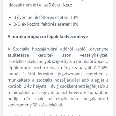
időszak nem éri el az 5 évet. Azaz:
3 éven belüli feltörés esetén: 13%
3-5. év közötti feltörés esetén: 8%.
A munkaerőpiacra lépők kedvezménye
A Szociális hozzájárulási adóról szóló törvénybe
átültetésre kerültek azon veszélyhelyzeti
rendelkezések, melyek szigorítják a munkaerőpiacra
lépők utáni szocho-kedvezmény szabályait. A 2025.
január 1-jétől létesített jogviszonyok esetében a
munkáltató a szociális hozzájárulási adó alapját a
korábbi 2 év helyett 1 évig csökkentheti legfeljebb a
minimálbér összegével, az ezt követő 6 hónapban
pedig már csak az előzőekben megállapított
kedvezmény 50 százalékával.