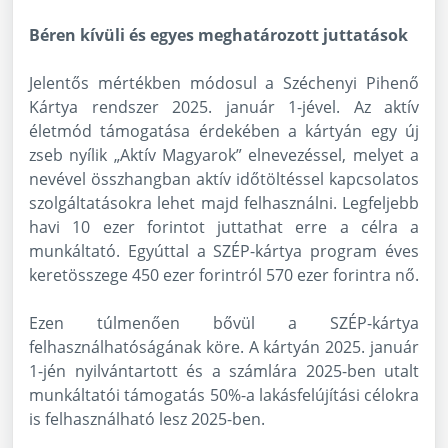
Béren kívüli és egyes meghatározott juttatások
Jelentős mértékben módosul a Széchenyi Pihenő
Kártya rendszer 2025. január 1-jével. Az aktív
életmód támogatása érdekében a kártyán egy új
zseb nyílik „Aktív Magyarok” elnevezéssel, melyet a
nevével összhangban aktív időtöltéssel kapcsolatos
szolgáltatásokra lehet majd felhasználni. Legfeljebb
havi 10 ezer forintot juttathat erre a célra a
munkáltató. Egyúttal a SZÉP-kártya program éves
keretösszege 450 ezer forintról 570 ezer forintra nő.
Ezen túlmenően bővül a SZÉP-kártya
felhasználhatóságának köre. A kártyán 2025. január
1-jén nyilvántartott és a számlára 2025-ben utalt
munkáltatói támogatás 50%-a lakásfelújítási célokra
is felhasználható lesz 2025-ben.