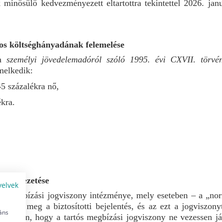
 minősülő kedvezményezett eltartottra tekintettel 2026. jan
nos költséghányadának felemelése
 a
személyi jövedelemadóról szóló 1995. évi CXVII. törvé
melkedik:
45 százalékra nő,
ékra.
ek bevezetése
yelvek
rtós megbízási jogviszony intézménye, mely eseteben – a „n
lósul meg a biztosítotti bejelentés, és az ezt a jogviszony
áns
ekében, hogy a tartós megbízási jogviszony ne vezessen járu