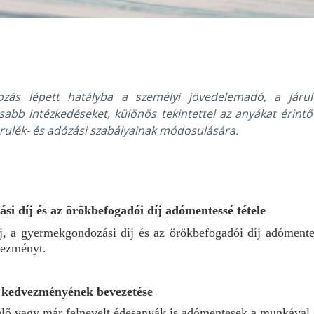
zás lépett hatályba a személyi jövedelemadó, a járulé
tosabb intézkedéseket, különös tekintettel az anyákat éri
járulék- és adózási szabályainak módosulására.
i díj és az örökbefogadói díj adómentessé tétele
j, a gyermekgondozási díj és az örökbefogadói díj adómentessé
vezményt.
k kedvezményének bevezetése
lő vagy már felnevelt édesanyák is adómentesek a munkával s