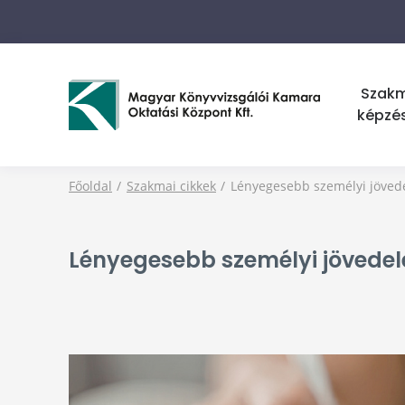
Szak
képzé
Főoldal
Szakmai cikkek
Lényegesebb személyi jövede
Lényegesebb személyi jövedel