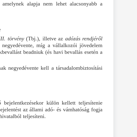
ik, amelynek alapja nem lehet alacsonyabb a
e
XII. törvény
(Tbj.), illetve az
adózás rendjéről
k negyedévente, míg a vállalkozói jövedelem
kbevallást beadniuk (és havi bevallás esetén a
sak negyedévente kell a társadalombiztosítási
bejelentkezésekor külön kellett teljesítenie
 bejelentést az állami adó- és vámhatóság fogja
ivatalból teljesíteni.