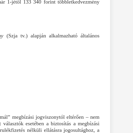
uár 1-jétől 133 340 forint többletkedvezmény
ny
(Szja tv.) alapján alkalmazható általános
ormál” megbízási jogviszonytól eltérően – nem
t választók esetében a biztosítás a megbízási
lékfizetés nélküli ellátásra jogosultághoz, a