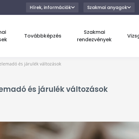
Hírek, információk
Szakmai anyagok
mai
Szakmai
Továbbképzés
Vizs
sek
rendezvények
lemadó és járulék változások
emadó és járulék változások