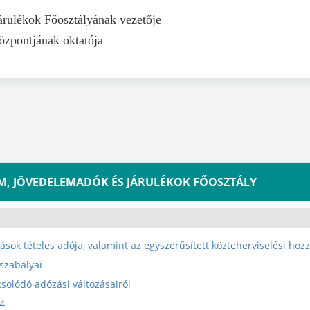
rulékok Főosztályának vezetője
zpontjának oktatója
LYVEZETŐ, NGM, JÖVEDELEMADÓK ÉS JÁRULÉKOK FŐOSZTÁLY
ások tételes adója, valamint az egyszerűsített közteherviselési hoz
 szabályai
solódó adózási változásairól
4