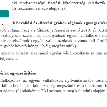
 alatt havi rendszerességű fizetési kötelezettség keletkez
szociális hozzájárulási adó alapja is).
járulék bevallási és -fizetési gyakoriságának egységesítés
król, valamint ezen ellátások fedezetéről szóló 2019. évi CX
 szabályozás szerint az átalányadózó egyéni vállalkozókna
ételesen elszámoló) egyéni vállalkozóknak havonta kell járulé
a tárgyhót követő hónap 12-éig megfizetniük).
 szerinti adózást alkalmazó egyéni vállalkozóknak is már c
teljesíteni.
sének egyszerűsítése
alkozónak az egyéni vállalkozók nyilvántartásába történő 
l a külön bejelentési kötelezettség megszűnik és a biztosítotti
t adatok (új adatként a TAJ számot is meg kell adni) alapján h