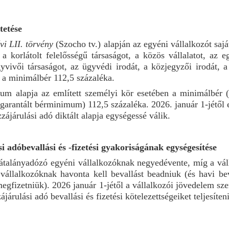
tetése
vi LII. törvény
(Szocho tv.) alapján az egyéni vállalkozót sajá
, a korlátolt felelősségű társaságot, a közös vállalatot, az 
vivői társaságot, az ügyvédi irodát, a közjegyzői irodát, a 
b a minimálbér 112,5 százaléka.
imum alapja az említett személyi kör esetében a minimálbér
garantált bérminimum) 112,5 százaléka. 2026. január 1-jétől e
zzájárulási adó diktált alapja egységessé válik.
i adóbevallási és -fizetési gyakoriságának egységesítése
z átalányadózó egyéni vállalkozóknak negyedévente, míg a vál
 vállalkozóknak havonta kell bevallást beadniuk (és havi beva
egfizetniük). 2026 január 1-jétől a vállalkozói jövedelem sz
járulási adó bevallási és fizetési kötelezettségeiket teljesíteni