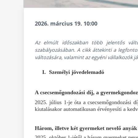
2026. március 19. 10:00
Az elmúlt időszakban több jelentős válto
szabályozásában. A cikk áttekinti a legfon
változására, valamint az egyéni vállalkozók 
I. Személyi jövedelemadó
A csecsemőgondozási díj, a gyermekgondozás
2025. július 1-je óta a csecsemőgondozási dí
kiutalásakor automatikusan érvényesíti a ked
Három, illetve két gyermeket nevelő anyá
2025. október 1-jétől a három gyermeket neve