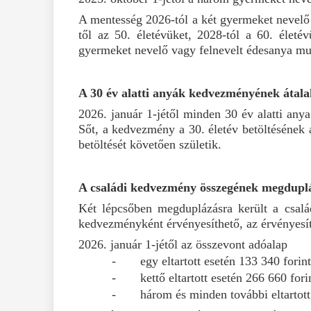
A mentesség 2026-tól a két gyermeket nevelő 
től az 50. életévüket, 2028-tól a 60. élet
gyermeket nevelő vagy felnevelt édesanya mu
A 30 év alatti anyák kedvezményének átala
2026. január 1-jétől minden 30 év alatti any
Sőt, a kedvezmény a 30. életév betöltésének 
betöltését követően születik.
A családi kedvezmény összegének megdupl
Két lépcsőben megduplázásra került a csalá
kedvezményként érvényesíthető, az érvényesíté
2026. január 1-jétől az összevont adóalap
-
egy eltartott esetén 133 340 forint
-
kettő eltartott esetén 266 660 forin
-
három és minden további eltartott