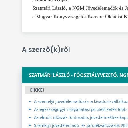
Szatmári László, a NGM Jövedelemadók és Já
a Magyar Könyvvizsgálói Kamara Oktatási Kö
A szerző(k)ről
SZATMÁRI LÁSZLÓ - FŐOSZTÁ
CIKKEI
A személyi jövedelemadózás, a kisadózó vállalkoz
Az egészségügyi szolgáltatási járulékfizetés főbb
Az elmúlt időszak fontosabb, jövedelmekhez kapc
Személyi jövedelemadó- és járulékváltozások 202