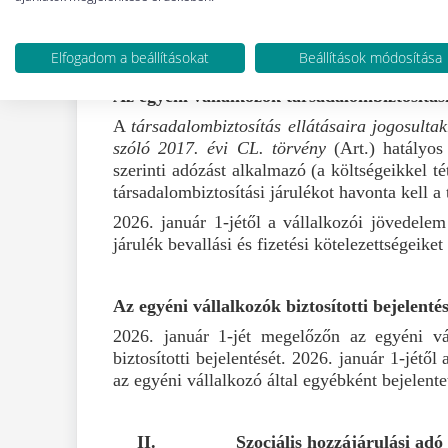
jogviszony fennállásának teljes időtartama
minimálbér 30 százalékánál (az említett alap a 
Elfogadom a beállításokat
Beállítások módosítása
Az
egyéni vállalkozók társadalombiztosítási 
A
társadalombiztosítás ellátásaira jogosulta
szóló 2017. évi CL. törvény
(Art.) hatályos
szerinti adózást alkalmazó (a költségeikkel t
társadalombiztosítási járulékot havonta kell 
2026. január 1-jétől a vállalkozói jövedelem
járulék bevallási és fizetési kötelezettségeiket 
Az egyéni vállalkozók biztosítotti bejelenté
2026. január 1-jét megelőzőn az egyéni váll
biztosítotti bejelentését. 2026. január 1-jétő
az egyéni vállalkozó által egyébként bejelentet
II.
Szociális hozzájárulási adó