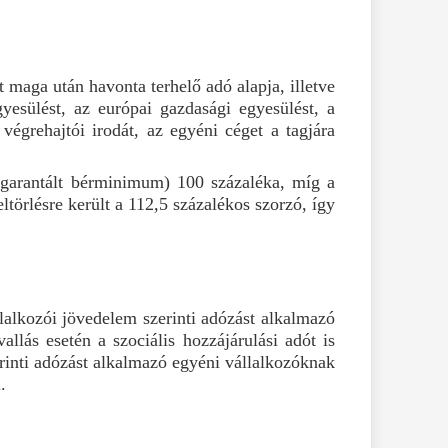
t maga után havonta terhelő adó alapja, illetve
egyesülést, az európai gazdasági egyesülést, a
végrehajtói irodát, az egyéni céget a tagjára
 (garantált bérminimum) 100 százaléka, míg a
ltörlésre került a 112,5 százalékos szorzó, így
lalkozói jövedelem szerinti adózást alkalmazó
llás esetén a szociális hozzájárulási adót is
erinti adózást alkalmazó egyéni vállalkozóknak
.