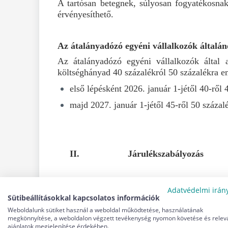
A tartósan betegnek, súlyosan fogyatékosnak
érvényesíthető.
Az á
talányadózó egyéni vállalkozók általá
Az átalányadózó egyéni vállalkozók által
költséghányad 40 százalékról 50 százalékra e
első lépésként 2026. január 1-jétől 40-ről 
majd 2027. január 1-jétől 45-ről 50 százal
II.
Járulékszabályozás
A tartós megbízási jogviszony intézményén
Adatvédelmi irán
Sütibeállításokkal kapcsolatos információk
2026. január 1-jétől bevezetésre került a ta
Weboldalunk sütiket használ a weboldal működtetése, használatának
utólag, hanem a jogviszony keletkezésekor va
megkönnyítése, a weboldalon végzett tevékenység nyomon követése és relev
jogviszony végéig folyamatos lesz. Annak érd
ajánlatok megjelenítése érdekében.