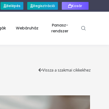
Belépés
Regisztráció
Kosár
Panasz-
gák
Webáruház
rendszer
Vissza a szakmai cikkekhez