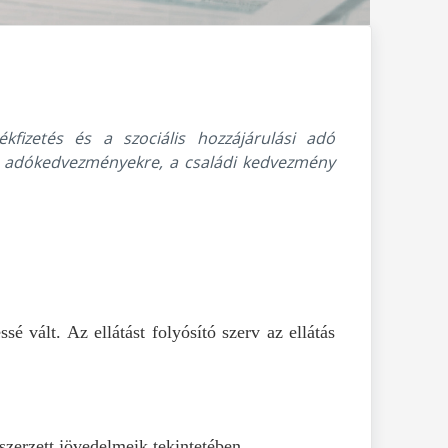
kfizetés és a szociális hozzájárulási adó
ntő adókedvezményekre, a családi kedvezmény
 vált. Az ellátást folyósító szerv az ellátás
zerzett jövedelmeik tekintetében.