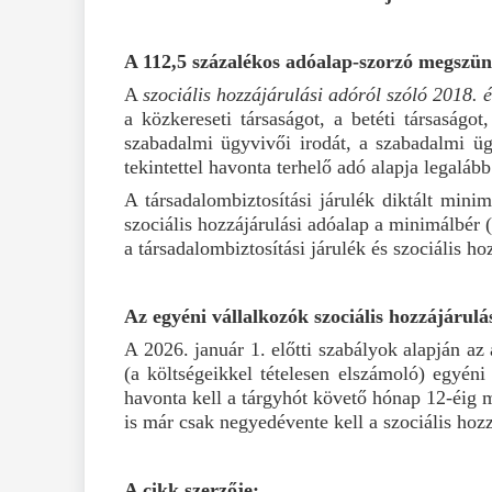
A 112,5 százalékos adóalap-szorzó megszün
A
szociális hozzájárulási adóról szóló 2018. é
a közkereseti társaságot, a betéti társaságot
szabadalmi ügyvivői irodát, a szabadalmi ügy
tekintettel havonta terhelő adó alapja legaláb
A társadalombiztosítási járulék diktált min
szociális hozzájárulási adóalap a minimálbér (
a társadalombiztosítási járulék és szociális ho
Az egyéni vállalkozók szociális hozzájárulás
A 2026. január 1. előtti szabályok alapján a
(a költségeikkel tételesen elszámoló) egyéni
havonta kell a tárgyhót követő hónap 12-éig m
is már csak negyedévente kell a szociális hozzá
A cikk szerzője: