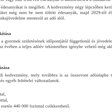
édesanyákat is megilleti. A kedvezmény négy lépcsőben kerül
évüket még nem be nem töltött édesanyák, majd 2029-től é
nkajövedelme mentesül az adó alól.
kítása
a a gyermek születésének időpontjától függetlenül és jövedel
az évében a teljes adóév tekintetében igénybe vehető még ak
ázása
di kedvezmény, mely továbbra is az összevont adóalapba t
s egyéb feltételei változatlanok.
tal,
ttal,
 esetén 440 000 forinttal
csökkenthető.