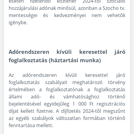
esetén fizetendő közteher 2024-től szociális
hozzájárulási adónak minősül, azonban a Szocho tv.
mentességei és kedvezményei nem vehetők
igénybe.
Adórendszeren kívüli keresettel járó
foglalkoztatás (háztartási munka)
Az adórendszeren kívüli keresettel járó
foglalkoztatás szabályait meghatározó törvény
értelmében a foglalkoztatónak a foglalkoztatás
állami adó- és vámhatósághoz történő
bejelentésével egyidejűleg 1 000 Ft regisztrációs
díjat kellett fizetnie. A díjfizetés 2024-től megszűnt
az egyéb szabályok változatlan formában történő
fenntartása mellett.