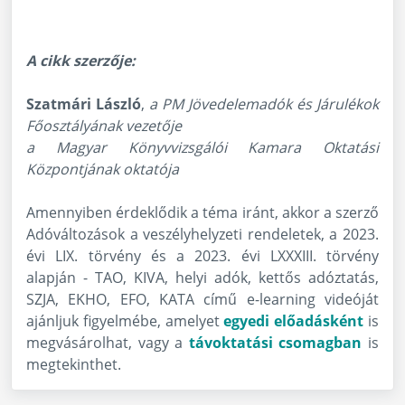
A cikk szerzője:
Szatmári László
,
a PM Jövedelemadók és Járulékok
Főosztályának vezetője
a Magyar Könyvvizsgálói Kamara Oktatási
Központjának oktatója
Amennyiben érdeklődik a téma iránt, akkor a szerző
Adóváltozások a veszélyhelyzeti rendeletek, a 2023.
évi LIX. törvény és a 2023. évi LXXXIII. törvény
alapján - TAO, KIVA, helyi adók, kettős adóztatás,
SZJA, EKHO, EFO, KATA című e-learning videóját
ajánljuk figyelmébe, amelyet
egyedi előadásként
is
megvásárolhat, vagy a
távoktatási csomagban
is
megtekinthet.