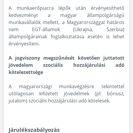
A munkaerőpiacra lépők után érvényesíthető
kedvezményt a magyar állampolgárságú
munkavállalók mellett, a Magyarországgal határos
nem EGT-államok (Ukrajna, Szerbia)
állampolgárainak foglalkoztatása esetén is lehet
érvényesíteni.
A jogviszony megszűnését követően juttatott
jövedelem szociális hozzájárulási adó
kötelezettsége
A magyarországi munkavégzésre tekintettel
utólagosan kifizetett jövedelmek (pl: bónusz,
jutalom) szociális hozzájárulási adó kötelesek.
Járulékszabályozás