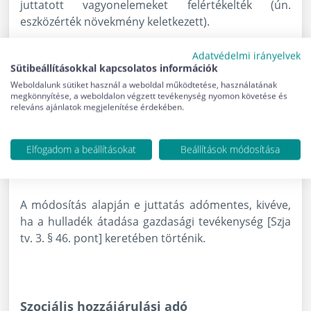
juttatott vagyonelemeket felértékelték (ún.
eszközérték növekmény keletkezett).
A hulladék átadását ösztönző juttatás
Adatvédelmi irányelvek
Sütibeállításokkal kapcsolatos információk
adómentessége
Weboldalunk sütiket használ a weboldal működtetése, használatának
megkönnyítése, a weboldalon végzett tevékenység nyomon követése és
A hulladékról szóló 2012. évi CLXXXV. törvény
releváns ajánlatok megjelenítése érdekében.
alapján egyes esetekben a hulladékbirtokosok a
hulladék átadásának ösztönzése miatt különböző
Elfogadom a beállításokat
Beállítások módosítása
juttatásokban részesülhetnek (pl.: vásárlási
kedvezményt biztosító utalvány, készpénz).
A módosítás alapján e juttatás adómentes, kivéve,
ha a hulladék átadása gazdasági tevékenység [Szja
tv. 3. § 46. pont] keretében történik.
Szociális hozzájárulási adó