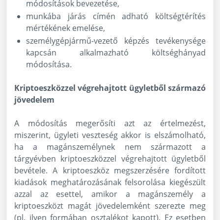
módosítások bevezetése,
munkába járás címén adható költségtérítés
mértékének emelése,
személygépjármű-vezető képzés tevékenysége
kapcsán alkalmazható költséghányad
módosítása.
Kriptoeszközzel végrehajtott ügyletből származó
jövedelem
A módosítás megerősíti azt az értelmezést,
miszerint, ügyleti veszteség akkor is elszámolható,
ha a magánszemélynek nem származott a
tárgyévben kriptoeszközzel végrehajtott ügyletből
bevétele. A kriptoeszköz megszerzésére fordított
kiadások meghatározásának felsorolása kiegészült
azzal az esettel, amikor a magánszemély a
kriptoeszközt magát jövedelemként szerezte meg
(pl. ilyen formában osztalékot kapott). Ez esetben