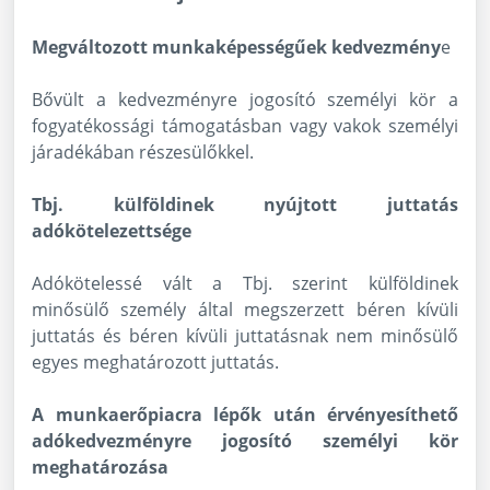
Megváltozott munkaképességűek kedvezmény
e
Bővült a kedvezményre jogosító személyi kör a
fogyatékossági támogatásban vagy vakok személyi
járadékában részesülőkkel.
Tbj. külföldinek nyújtott juttatás
adókötelezettsége
Adókötelessé vált a Tbj. szerint külföldinek
minősülő személy által megszerzett béren kívüli
juttatás és béren kívüli juttatásnak nem minősülő
egyes meghatározott juttatás.
A munkaerőpiacra lépők után érvényesíthető
adókedvezményre jogosító személyi kör
meghatározása