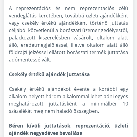
A reprezentációs és nem reprezentációs célú
vendéglátás keretében, továbbá üzleti ajándékként
vagy csekély értékű ajándékként történő juttatás
céljából közvetlenül a borászati üzemengedélyestől,
palackozott kiszerelésben vásárolt, oltalom alatt
álló, eredetmegjelöléssel, illetve oltalom alatt álló
földrajzi jelzéssel ellátott borászati termék juttatása
adómentessé vált.
Csekély értékű ajándék juttatása
Csekély értékű ajándékot évente a korábbi egy
alkalom helyett három alkalommal lehet adni egyes
meghatározott juttatásként a minimálbér 10
százalékát meg nem haladó összegben.
Béren kívüli juttatások, reprezentáció, üzleti
ajándék negyedéves bevallása