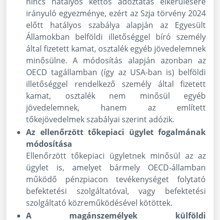
nincs hatályos kettős adóztatás elkerülésére
irányuló egyezménye, ezért az Szja törvény 2024
előtt hatályos szabálya alapján az Egyesült
Államokban belföldi illetőséggel bíró személy
által fizetett kamat, osztalék egyéb jövedelemnek
minősülne. A módosítás alapján azonban az
OECD tagállamban (így az USA-ban is) belföldi
illetőséggel rendelkező személy által fizetett
kamat, osztalék nem minősül egyéb
jövedelemnek, hanem az említett
tőkejövedelmek szabályai szerint adózik.
Az ellenőrzött tőkepiaci ügylet fogalmának
módosítása
Ellenőrzött tőkepiaci ügyletnek minősül az az
ügylet is, amelyet bármely OECD-államban
működő pénzpiacon tevékenységet folytató
befektetési szolgáltatóval, vagy befektetési
szolgáltató közreműködésével kötöttek.
A magánszemélyek külföldi