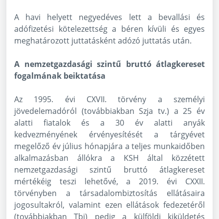
A havi helyett negyedéves lett a bevallási és
adófizetési kötelezettség a béren kívüli és egyes
meghatározott juttatásként adózó juttatás után.
A nemzetgazdasági szintű bruttó átlagkereset
fogalmának beiktatása
Az 1995. évi CXVII. törvény a személyi
jövedelemadóról (továbbiakban Szja tv.) a 25 év
alatti fiatalok és a 30 év alatti anyák
kedvezményének érvényesítését a tárgyévet
megelőző év július hónapjára a teljes munkaidőben
alkalmazásban állókra a KSH által közzétett
nemzetgazdasági szintű bruttó átlagkereset
mértékéig teszi lehetővé, a 2019. évi CXXII.
törvényben a társadalombiztosítás ellátásaira
jogosultakról, valamint ezen ellátások fedezetéről
(továbbiakban Tbj) pedig a külföldi kiküldetés