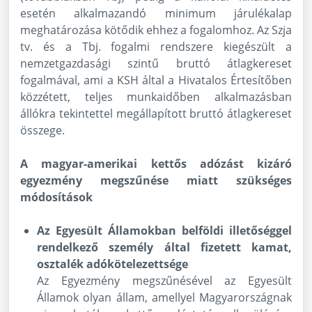
esetén alkalmazandó minimum járulékalap
meghatározása kötődik ehhez a fogalomhoz. Az Szja
tv. és a Tbj. fogalmi rendszere kiegészült a
nemzetgazdasági szintű bruttó átlagkereset
fogalmával, ami a KSH által a Hivatalos Értesítőben
közzétett, teljes munkaidőben alkalmazásban
állókra tekintettel megállapított bruttó átlagkereset
összege.
A magyar-amerikai kettős adózást kizáró
egyezmény megszűnése miatt szükséges
módosítások
Az Egyesült Államokban belföldi illetőséggel
rendelkező személy által fizetett kamat,
osztalék adókötelezettsége
Az Egyezmény megszűnésével az Egyesült
Államok olyan állam, amellyel Magyarországnak