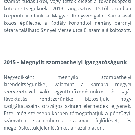
számot tudásukról, vagy tettek eleget a továbbképzési
kötelezettségüknek. 2013. augusztus 15-től azonban
központi irodánk a Magyar Könyvvizsgálói Kamarával
közös épületbe, a Kodály köröndtől néhány percnyi
sétára található Szinyei Merse utca 8. szám alá költözött.
2015 - Megnyílt szombathelyi igazgatóságunk
Negyedikként megnyíló szombathelyi
kirendeltségünkkel, valamint a Kamara megyei
szervezeteivel való együttműködésünkkel, és saját
távoktatási rendszerünkkel biztosítjuk, hogy
szolgáltatásaink országos szinten elérhetőek legyenek.
Ezzel még szélesebb körben támogathatjuk a pénzügyi-
számviteli szakemberek szakmai fejlődését, és
megerősítettük jelenlétünket a hazai piacon.