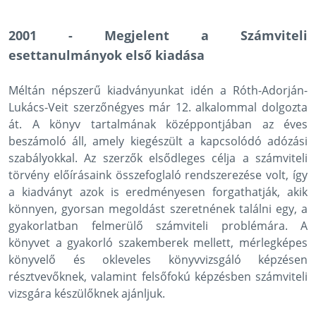
2001 - Megjelent a Számviteli
esettanulmányok első kiadása
Méltán népszerű kiadványunkat idén a Róth-Adorján-
Lukács-Veit szerzőnégyes már 12. alkalommal dolgozta
át. A könyv tartalmának középpontjában az éves
beszámoló áll, amely kiegészült a kapcsolódó adózási
szabályokkal. Az szerzők elsődleges célja a számviteli
törvény előírásaink összefoglaló rendszerezése volt, így
a kiadványt azok is eredményesen forgathatják, akik
könnyen, gyorsan megoldást szeretnének találni egy, a
gyakorlatban felmerülő számviteli problémára. A
könyvet a gyakorló szakemberek mellett, mérlegképes
könyvelő és okleveles könyvvizsgáló képzésen
résztvevőknek, valamint felsőfokú képzésben számviteli
vizsgára készülőknek ajánljuk.