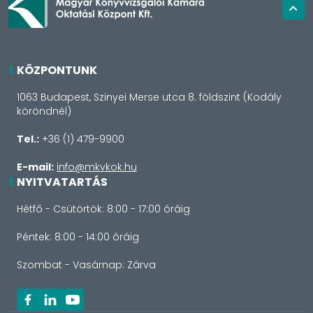
KÖZPONTUNK
1063 Budapest, Szinyei Merse utca 8. földszint (Kodály
köröndnél)
Tel.:
+36 (1) 479-9900
E-mail:
info@mkvkok.hu
NYITVATARTÁS
Hétfő - Csütörtök: 8:00 - 17:00 óráig
Péntek: 8:00 - 14:00 óráig
Szombat - Vasárnap: Zárva