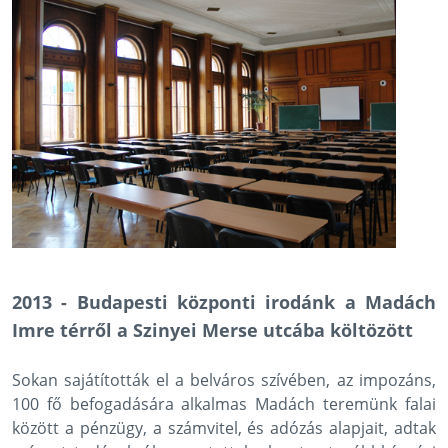
2013 - Budapesti központi irodánk a Madách
Imre térről a Szinyei Merse utcába költözött
Sokan sajátították el a belváros szívében, az impozáns,
100 fő befogadására alkalmas Madách teremünk falai
között a pénzügy, a számvitel, és adózás alapjait, adtak