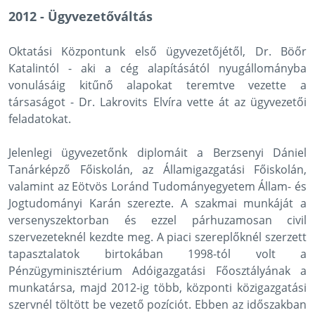
2012 - Ügyvezetőváltás
Oktatási Központunk első ügyvezetőjétől, Dr. Böőr
Katalintól - aki a cég alapításától nyugállományba
vonulásáig kitűnő alapokat teremtve vezette a
társaságot - Dr. Lakrovits Elvíra vette át az ügyvezetői
feladatokat.
Jelenlegi ügyvezetőnk diplomáit a Berzsenyi Dániel
Tanárképző Főiskolán, az Államigazgatási Főiskolán,
valamint az Eötvös Loránd Tudományegyetem Állam- és
Jogtudományi Karán szerezte. A szakmai munkáját a
versenyszektorban és ezzel párhuzamosan civil
szervezeteknél kezdte meg. A piaci szereplőknél szerzett
tapasztalatok birtokában 1998-tól volt a
Pénzügyminisztérium Adóigazgatási Főosztályának a
munkatársa, majd 2012-ig több, központi közigazgatási
szervnél töltött be vezető pozíciót. Ebben az időszakban