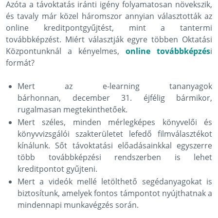
Azóta a távoktatás iránti igény folyamatosan növekszik,
és tavaly már közel háromszor annyian választották az
online kreditpontgyűjtést, mint a tantermi
továbbképzést. Miért választják egyre többen Oktatási
Központunknál a kényelmes,
online továbbképzés
i
formát?
Mert az e-learning tananyagok
bárhonnan, december 31. éjfélig bármikor,
rugalmasan megtekinthetőek.
Mert széles, minden mérlegképes könyvelői és
könyvvizsgálói szakterületet lefedő filmválasztékot
kínálunk. Sőt távoktatási előadásainkkal egyszerre
több továbbképzési rendszerben is lehet
kreditpontot gyűjteni.
Mert a videók mellé letölthető segédanyagokat is
biztosítunk, amelyek fontos támpontot nyújthatnak a
mindennapi munkavégzés során.