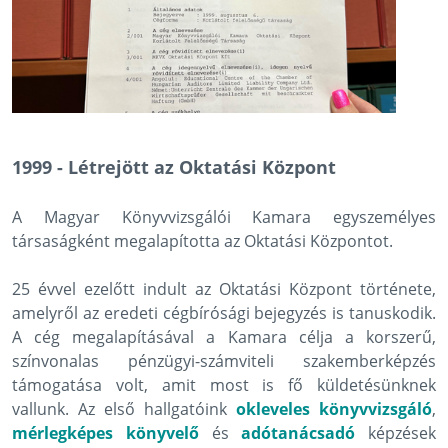
1999 - Létrejött az Oktatási Központ
A Magyar Könyvvizsgálói Kamara egyszemélyes
társaságként megalapította az Oktatási Központot.
25 évvel ezelőtt indult az Oktatási Központ története,
amelyről az eredeti cégbírósági bejegyzés is tanuskodik.
A cég megalapításával a Kamara célja a korszerű,
színvonalas pénzügyi-számviteli szakemberképzés
támogatása volt, amit most is fő küldetésünknek
vallunk. Az első hallgatóink
okleveles könyvvizsgáló
,
mérlegképes könyvelő
és
adótanácsadó
képzések