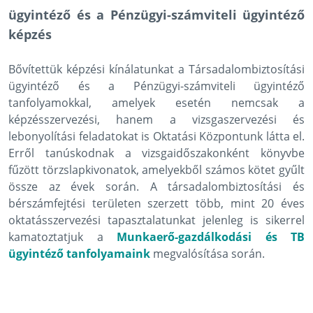
ügyintéző és a Pénzügyi-számviteli ügyintéző
képzés
Bővítettük képzési kínálatunkat a Társadalombiztosítási
ügyintéző és a Pénzügyi-számviteli ügyintéző
tanfolyamokkal, amelyek esetén nemcsak a
képzésszervezési, hanem a vizsgaszervezési és
lebonyolítási feladatokat is Oktatási Központunk látta el.
Erről tanúskodnak a vizsgaidőszakonként könyvbe
fűzött törzslapkivonatok, amelyekből számos kötet gyűlt
össze az évek során. A társadalombiztosítási és
bérszámfejtési területen szerzett több, mint 20 éves
oktatásszervezési tapasztalatunkat jelenleg is sikerrel
kamatoztatjuk a
Munkaerő-gazdálkodási és TB
ügyintéző tanfolyamaink
megvalósítása során.