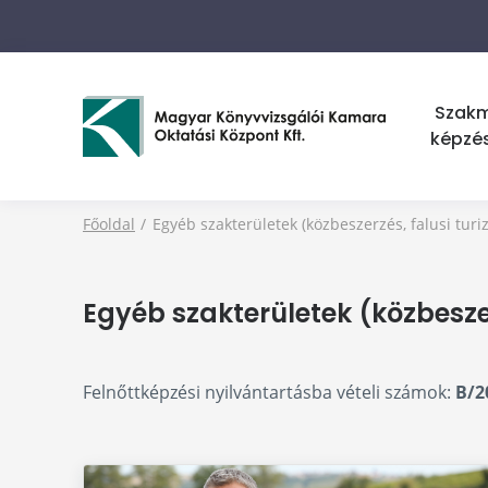
Szak
képzé
Főoldal
Egyéb szakterületek (közbeszerzés, falusi tur
Egyéb szakterületek (közbesze
Felnőttképzési nyilvántartásba vételi számok:
B/2