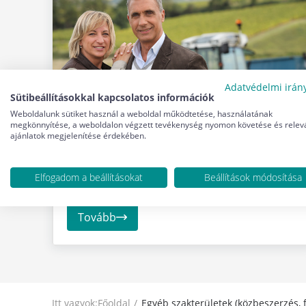
Adatvédelmi irán
Sütibeállításokkal kapcsolatos információk
Weboldalunk sütiket használ a weboldal működtetése, használatának
megkönnyítése, a weboldalon végzett tevékenység nyomon követése és relev
ajánlatok megjelenítése érdekében.
FALUSI TURIZMUS SZOLGÁLTATÓ KÉPZÉS
Elfogadom a beállításokat
Beállítások módosítása
Tovább
Itt vagyok:
Főoldal
Egyéb szakterületek (közbeszerzés, 