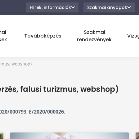
Hírek, információk
Szakmai anyagok
mai
Szakmai
Továbbképzés
Vizs
sek
rendezvények
izmus, webshop)
rzés, falusi turizmus, webshop)
020/000793
;
E/2020/000026
.