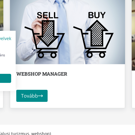
yelvek
áns
WEBSHOP MANAGER
Tovább
falusi turizmus, webshop)