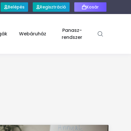
Belépés
Regisztráció
Kosár
Panasz-
gák
Webáruház
rendszer