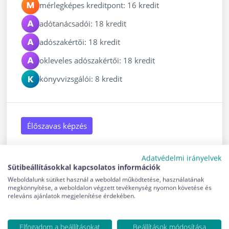
mérlegképes kreditpont: 16 kredit
adótanácsadói: 18 kredit
adószakértői: 18 kredit
okleveles adószakértői: 18 kredit
könyvvizsgálói: 8 kredit
Élőszavas képzés
Adatvédelmi irányelvek
Sütibeállításokkal kapcsolatos információk
2026. október 14. - 2026. október 15.
Weboldalunk sütiket használ a weboldal működtetése, használatának
Jelentkezési határidő: 2026. október 12.
megkönnyítése, a weboldalon végzett tevékenység nyomon követése és
releváns ajánlatok megjelenítése érdekében.
Elérhető helyek: 48
Elfogadom a beállításokat
Beállítások módosítása