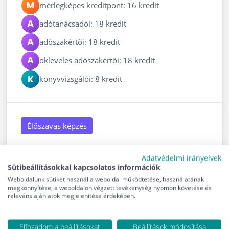
mérlegképes kreditpont: 16 kredit
adótanácsadói: 18 kredit
adószakértői: 18 kredit
okleveles adószakértői: 18 kredit
könyvvizsgálói: 8 kredit
Élőszavas képzés
Adatvédelmi irányelvek
Sütibeállításokkal kapcsolatos információk
2026. szeptember 16. - 2026. szeptember 17.
Weboldalunk sütiket használ a weboldal működtetése, használatának
Jelentkezési határidő: 2026. szeptember 14.
megkönnyítése, a weboldalon végzett tevékenység nyomon követése és
releváns ajánlatok megjelenítése érdekében.
Elérhető helyek: 32
Elfogadom a beállításokat
Beállítások módosítása