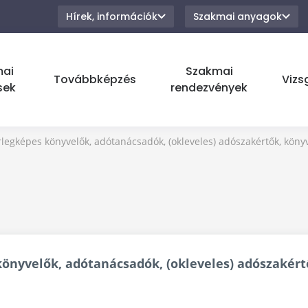
Hírek, információk
Szakmai anyagok
mai
Szakmai
Továbbképzés
Vizs
sek
rendezvények
egképes könyvelők, adótanácsadók, (okleveles) adószakértők, köny
nyvelők, adótanácsadók, (okleveles) adószakértő