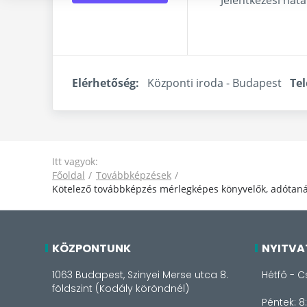
Elérhetőség:
Központi iroda - Budapest
Tel
Itt vagyok:
Főoldal
Továbbképzések
Kötelező továbbképzés mérlegképes könyvelők, adótanác
KÖZPONTUNK
NYITVA
1063 Budapest, Szinyei Merse utca 8.
Hétfő - C
földszint (Kodály köröndnél)
Péntek: 8