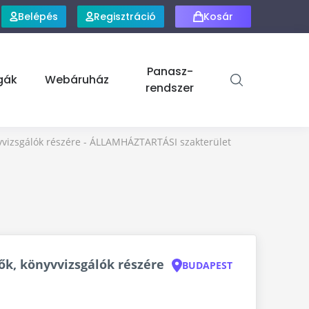
Belépés
Regisztráció
Kosár
Panasz-
gák
Webáruház
rendszer
vvizsgálók részére - ÁLLAMHÁZTARTÁSI szakterület
k, könyvvizsgálók részére
BUDAPEST