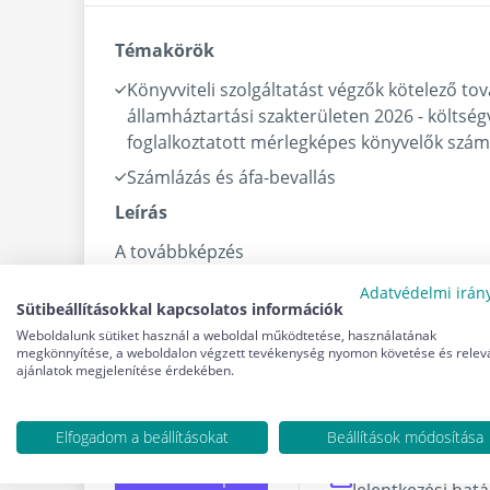
Témakörök
Könyvviteli szolgáltatást végzők kötelező t
államháztartási szakterületen 2026 - költség
foglalkoztatott mérlegképes könyvelők szá
Számlázás és áfa-bevallás
Leírás
A továbbképzés
12 államháztartási szakterületi számviteli min
Adatvédelmi irán
4 vállalkozási szakterületi nem számviteli mi
Sütibeállításokkal kapcsolatos információk
biztosít.
Weboldalunk sütiket használ a weboldal működtetése, használatának
megkönnyítése, a weboldalon végzett tevékenység nyomon követése és relev
ajánlatok megjelenítése érdekében.
Elfogadom a beállításokat
Beállítások módosítása
2026. szeptember
Élőszavas képzés
Jelentkezési hat