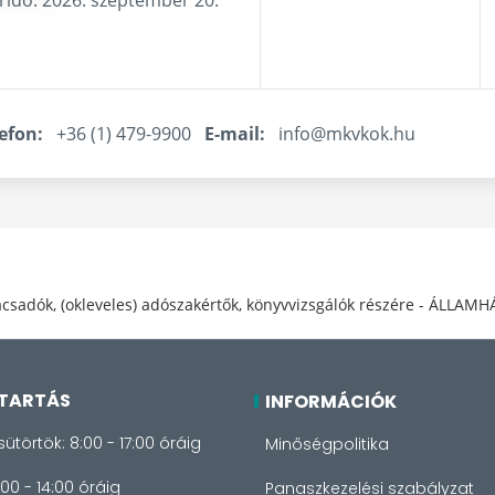
efon:
+36 (1) 479-9900
E-mail:
info@mkvkok.hu
sadók, (okleveles) adószakértők, könyvvizsgálók részére - ÁLLAMH
TARTÁS
INFORMÁCIÓK
sütörtök: 8:00 - 17:00 óráig
Minőségpolitika
:00 - 14:00 óráig
Panaszkezelési szabályzat