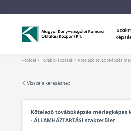
Szak
képzé
Főoldal
Továbbképzések
Kötelező továbbképzés mérl
Vissza a kereséshez
Kötelező továbbképzés mérlegképes kö
- ÁLLAMHÁZTARTÁSI szakterület