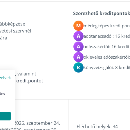
Szerezhető kreditpontok
ovábbképzése
mérlegképes kreditpont
vetési szervnél
adótanácsadói: 16 kred
mára
adószakértői: 16 kredit
okleveles adószakértői:
könyvvizsgálói: 8 kredi
ősítésű, valamint
yelvek
nősítésű
kreditpontot
áns
 23. - 2026. szeptember 24.
Elérhető helyek: 34
áridő: 2026. szeptember 20.