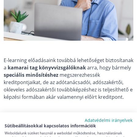
E-learning előadásaink továbbá lehetőséget biztosítanak
a
kamarai tag könyvvizsgálóknak
arra, hogy bármely
speciális minősítéshez
megszerezhessék
kreditpontjaikat, de az adótanácsadói, adószakértői,
okleveles adószakértői továbbképzéshez is teljesíthető e
képzési formában akár valamennyi előírt kreditpont.
Adatvédelmi irányelvek
Díjak a távoktatási rendszerben
Sütibeállításokkal kapcsolatos információk
Weboldalunk sütiket használ a weboldal működtetése, használatának