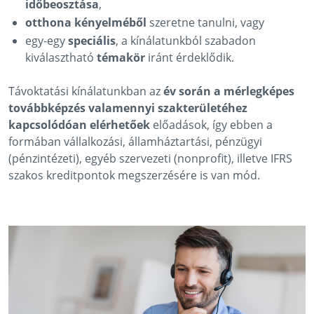
időbeosztása
,
otthona kényelméből
szeretne tanulni, vagy
egy-egy
speciális
, a kínálatunkból szabadon
kiválasztható
témakör
iránt érdeklődik.
Távoktatási kínálatunkban az
év során a mérlegképes
továbbképzés valamennyi szakterületéhez
kapcsolódóan elérhetőek
előadások, így ebben a
formában vállalkozási, államháztartási, pénzügyi
(pénzintézeti), egyéb szervezeti (nonprofit), illetve IFRS
szakos kreditpontok megszerzésére is van mód.