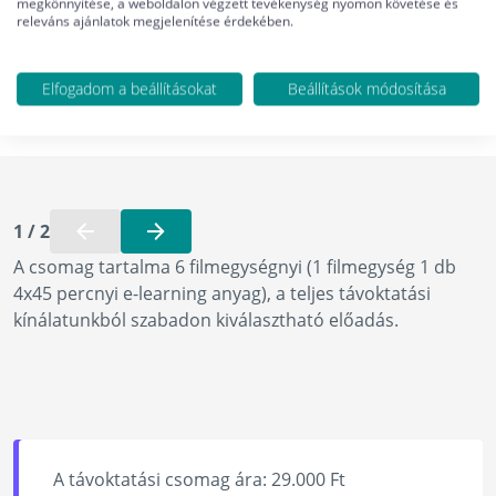
megkönnyítése, a weboldalon végzett tevékenység nyomon követése és
releváns ajánlatok megjelenítése érdekében.
Elfogadom a beállításokat
Beállítások módosítása
ÖSSZES SZÜKSÉGES
EGYEDI TÁVOKTATÁSI
KREDITPONT CSOMAG
FILMEK
1
/
2
A csomag tartalma 6 filmegységnyi (1 filmegység 1 db
4x45 percnyi e-learning anyag), a teljes távoktatási
kínálatunkból szabadon kiválasztható előadás.
A távoktatási csomag ára: 29.000 Ft