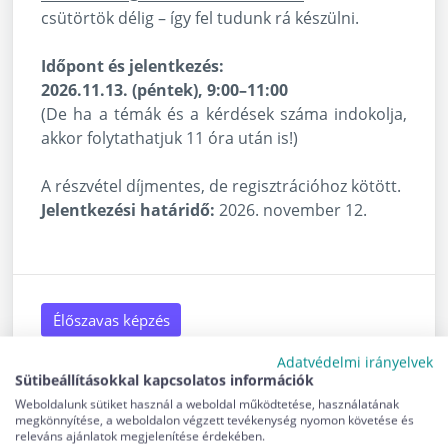
csütörtök délig – így fel tudunk rá készülni.
Időpont és jelentkezés:
2026.11.13. (péntek), 9:00–11:00
(De ha a témák és a kérdések száma indokolja,
akkor folytathatjuk 11 óra után is!)
A részvétel díjmentes, de regisztrációhoz kötött.
Jelentkezési határidő:
2026. november 12.
Élőszavas képzés
Adatvédelmi irányelvek
Sütibeállításokkal kapcsolatos információk
2026. november 13.
Weboldalunk sütiket használ a weboldal működtetése, használatának
megkönnyítése, a weboldalon végzett tevékenység nyomon követése és
Jelentkezési határidő: 2026. november 12.
releváns ajánlatok megjelenítése érdekében.