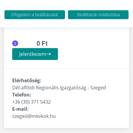
Elfogadom a beállításokat
Beállítások módosítása
Elérhető helyek: 299
0 Ft
Jelentkezem
Elérhetőség:
Dél-alföldi Regionális Igazgatóság - Szeged
Telefon:
+36 (30) 371 5432
E-mail:
szeged@mkvkok.hu