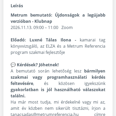
Leírás
Metrum bemutató: Újdonságok a legújabb
verzióban - Klubnap
2026.11.13. 09:00 – 11:00 Zoom
Előadó: Luxné Tálas Ilona -
kamarai tag
könyvvizsgáló, az ELZA és a Metrum Referencia
program szakmai fejlesztője
💬 Kérdések? Jöhetnek!
A bemutató során lehetőség lesz
bármilyen
szakmai vagy programhasználati kérdés
feltevésére
, és közösen igyekszünk
gyakorlatban is jól használható válaszokat
találni.
Ha már most tudja, mi érdekelné vagy mi az,
amit év közben nem sikerült tisztázni, írjon a
tanacsadas@metrumreferencia.hu
címre