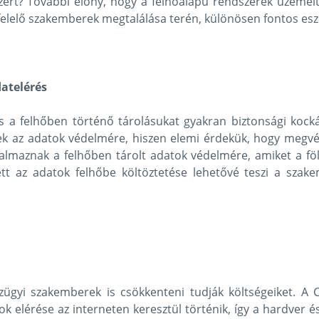
ert? További előny, hogy a felhőalapú rendszerek üzemel
lelő szakemberek megtalálása terén, különösen fontos eszk
atelérés
a felhőben történő tárolásukat gyakran biztonsági kockáza
k az adatok védelmére, hiszen elemi érdekük, hogy megvé
lkalmaznak a felhőben tárolt adatok védelmére, amiket a 
lett az adatok felhőbe költöztetése lehetővé teszi a sza
ügyi szakemberek is csökkenteni tudják költségeiket. 
sok elérése az interneten keresztül történik, így a hardver 