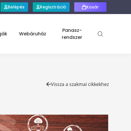
Belépés
Regisztráció
Kosár
Panasz-
gák
Webáruház
rendszer
Vissza a szakmai cikkekhez