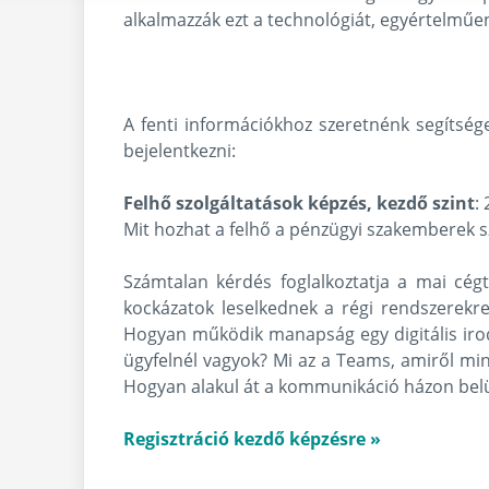
alkalmazzák ezt a technológiát, egyértelműen
A fenti információkhoz szeretnénk segítsé
bejelentkezni:
Felhő szolgáltatások képzés, kezdő szint
:
Mit hozhat a felhő a pénzügyi szakemberek 
Számtalan kérdés foglalkoztatja a mai cégt
kockázatok leselkednek a régi rendszerekr
Hogyan működik manapság egy digitális irod
ügyfelnél vagyok? Mi az a Teams, amiről mi
Hogyan alakul át a kommunikáció házon belül
Regisztráció kezdő képzésre »