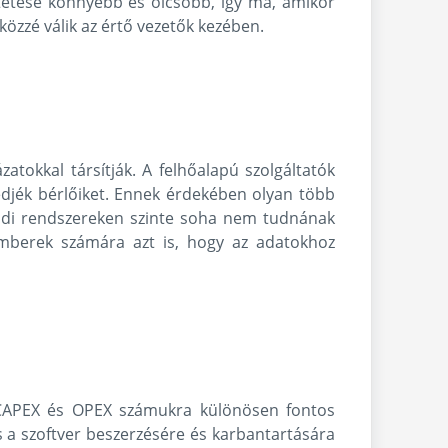
tetése könnyebb és olcsóbb, így ma, amikor
özzé válik az értő vezetők kezében.
tokkal társítják. A felhőalapú szolgáltatók
djék bérlőiket. Ennek érdekében olyan több
földi rendszereken szinte soha nem tudnának
kemberek számára azt is, hogy az adatokhoz
A CAPEX és OPEX számukra különösen fontos
és a szoftver beszerzésére és karbantartására