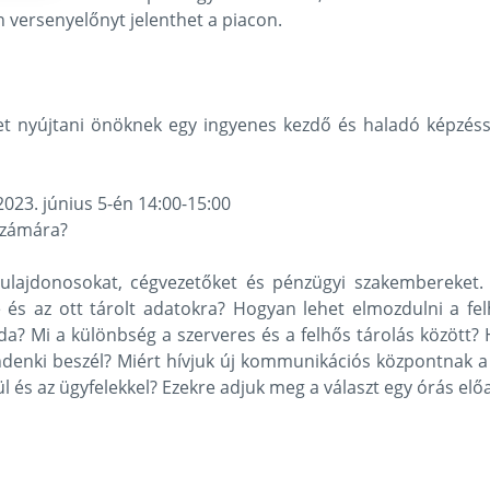
 versenyelőnyt jelenthet a piacon.
get nyújtani önöknek egy ingyenes kezdő és haladó képzés
 2023. június 5-én 14:00-15:00
számára?
ulajdonosokat, cégvezetőket és pénzügyi szakembereket. M
e és az ott tárolt adatokra? Hogyan lehet elmozdulni a f
a? Mi a különbség a szerveres és a felhős tárolás között?
ndenki beszél? Miért hívjuk új kommunikációs központnak a
 és az ügyfelekkel? Ezekre adjuk meg a választ egy órás el