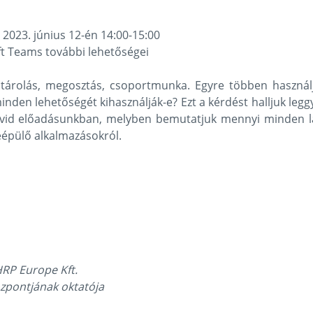
: 2023. június 12-én 14:00-15:00
ft Teams további lehetőségei
jltárolás, megosztás, csoportmunka. Egyre többen haszná
minden lehetőségét kihasználják-e? Ezt a kérdést halljuk leg
 rövid előadásunkban, melyben bemutatjuk mennyi minden l
beépülő alkalmazásokról.
HRP Europe Kft.
zpontjának oktatója