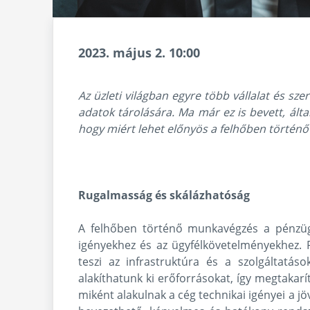
2023. május 2. 10:00
Az üzleti világban egyre több vállalat és s
adatok tárolására. Ma már ez is bevett, ált
hogy miért lehet előnyös a felhőben történ
Rugalmasság és skálázhatóság
A felhőben történő munkavégzés a pénzügy
igényekhez és az ügyfélkövetelményekhez.
teszi az infrastruktúra és a szolgáltatá
alakíthatunk ki erőforrásokat, így megtaka
miként alakulnak a cég technikai igényei a j