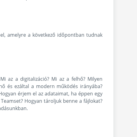
sel, amelyre a következő időpontban tudnak
i az a digitalizáció? Mi az a felhő? Milyen
elhő és ezáltal a modern működés irányába?
 Hogyan érjem el az adataimat, ha éppen egy
 Teamset? Hogyan tároljuk benne a fájlokat?
őadásunkban.