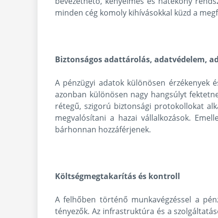
bevezethető, kényelmes és hatékony rendsz
minden cég komoly kihívásokkal küzd a megfe
Biztonságos adattárolás, adatvédelem, ad
A pénzügyi adatok különösen érzékenyek és 
azonban különösen nagy hangsúlyt fektetne
rétegű, szigorú biztonsági protokollokat a
megvalósítani a hazai vállalkozások. Emel
bárhonnan hozzáférjenek.
Költségmegtakarítás és kontroll
A felhőben történő munkavégzéssel a pénz
tényezők. Az infrastruktúra és a szolgáltatá