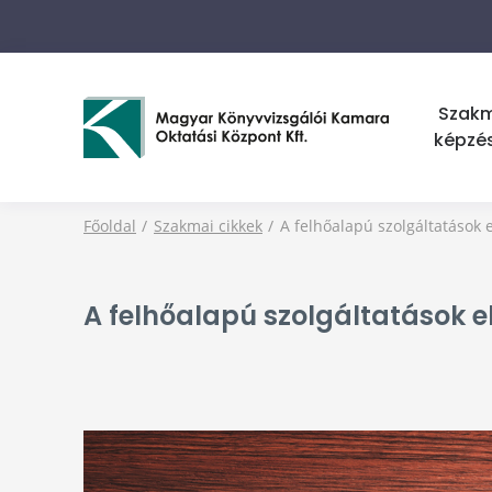
Szak
képzé
Főoldal
Szakmai cikkek
A felhőalapú szolgáltatások 
A felhőalapú szolgáltatások e