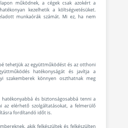
s alapon működnek, a cégek csak azokért a
hatékonyan kezelhetik a költségvetésüket.
z eladott munkaórák számát. Mi ez, ha nem
é tehetjük az együttműködést és az otthoni
gyüttműködés hatékonyságát és javítja a
ügyi szakemberek könnyen oszthatnak meg
á, hatékonyabbá és biztonságosabbá tenni a
az elérhető szolgáltatásokat, a felmerülő
tásra fordítandó időt is.
ereknek, akik felkészültek és felkészülten