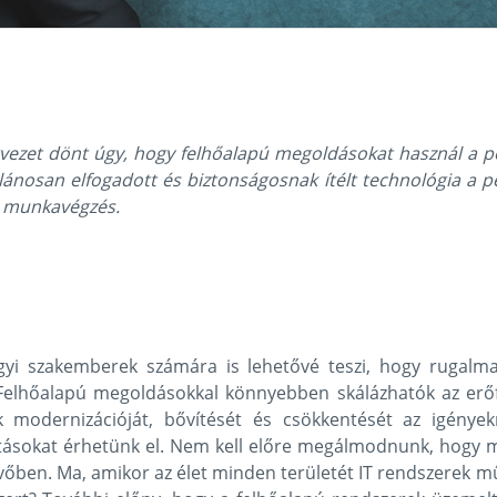
zervezet dönt úgy, hogy felhőalapú megoldásokat használ a 
alánosan elfogadott és biztonságosnak ítélt technológia a
ő munkavégzés.
i szakemberek számára is lehetővé teszi, hogy rugalma
 Felhőalapú megoldásokkal könnyebben skálázhatók az er
sok modernizációját, bővítését és csökkentését az igény
rításokat érhetünk el. Nem kell előre megálmodnunk, hogy 
övőben. Ma, amikor az élet minden területét IT rendszerek 