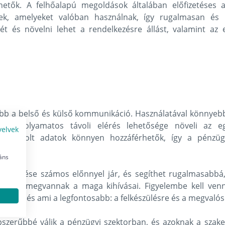
nthetők. A felhőalapú megoldások általában előfizetése
tnek, amelyeket valóban használnak, így rugalmasan és 
gét és növelni lehet a rendelkezésre állást, valamint a
b a belső és külső kommunikáció. Használatával könnyebb
n a folyamatos távoli elérés lehetősége növeli az e
yelvek
ben tárolt adatok könnyen hozzáférhetők, így a pénz
is.
áns
ltöztetése számos előnnyel jár, és segíthet rugalmasabb
k is megvannak a maga kihívásai. Figyelembe kell venni 
atokat és ami a legfontosabb: a felkészülésre és a megvalósí
zerűbbé válik a pénzügyi szektorban, és azoknak a szakemb