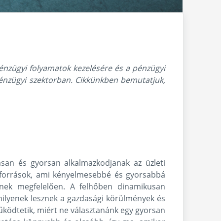
pénzügyi folyamatok kezelésére és a pénzügyi
 pénzügyi szektorban. Cikkünkben bemutatjuk,
san és gyorsan alkalmazkodjanak az üzleti
őforrások, ami kényelmesebbé és gyorsabbá
eknek megfelelően. A felhőben dinamikusan
milyenek lesznek a gazdasági körülmények és
működtetik, miért ne választanánk egy gyorsan