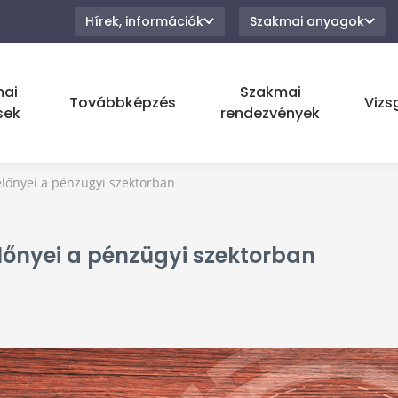
Hírek, információk
Szakmai anyagok
mai
Szakmai
Továbbképzés
Vizs
sek
rendezvények
előnyei a pénzügyi szektorban
lőnyei a pénzügyi szektorban