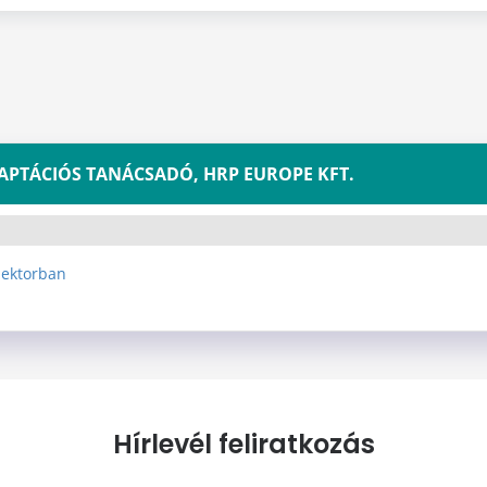
 FELHŐADAPTÁCIÓS TANÁCSADÓ, HRP EUROPE KFT.
zektorban
Hírlevél feliratkozás