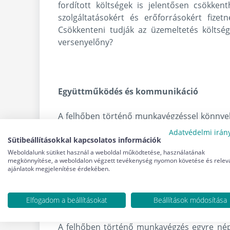
fordított költségek is jelentősen csökke
szolgáltatásokért és erőforrásokért fize
Csökkenteni tudják az üzemeltetés költsé
versenyelőny?
Együttműködés és kommunikáció
A felhőben történő munkavégzéssel könnyeb
munkavégzést a kollégák számára, hisze
Adatvédelmi irán
Sütibeállításokkal kapcsolatos információk
projektmenedzsmentet. Emellett a felhő
információkat az ügyfelekkel és a kollégákkal 
Weboldalunk sütiket használ a weboldal működtetése, használatának
megkönnyítése, a weboldalon végzett tevékenység nyomon követése és relev
ajánlatok megjelenítése érdekében.
Összességében tehát a cég felhőbe való kö
munkavégzést. Azonban ennek a folyamatna
Elfogadom a beállításokat
Beállítások módosítása
költségeket, a modern kori biztonsági kockáz
A felhőben történő munkavégzés egyre néps