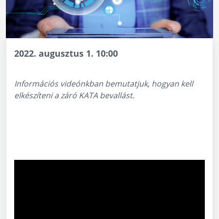
2022. augusztus 1. 10:00
Információs videónkban bemutatjuk, hogyan kell
elkészíteni a záró KATA bevallást.