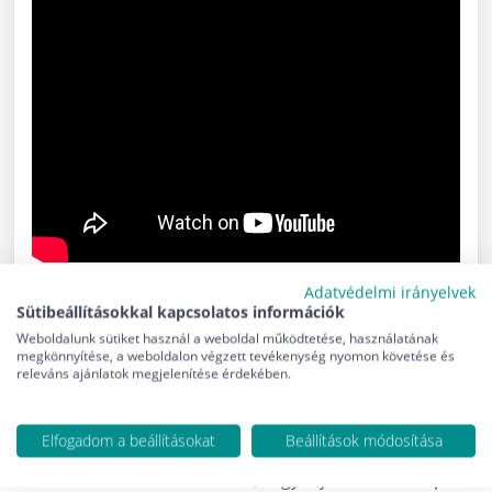
Adatvédelmi irányelvek
Sütibeállításokkal kapcsolatos információk
Weboldalunk sütiket használ a weboldal működtetése, használatának
megkönnyítése, a weboldalon végzett tevékenység nyomon követése és
releváns ajánlatok megjelenítése érdekében.
Hírlevél feliratkozás
Elfogadom a beállításokat
Beállítások módosítása
Ha szeretne naprakész szakmai cikkeket olvasni,
információs videókat nézni, vagy tájékoztatást kapni