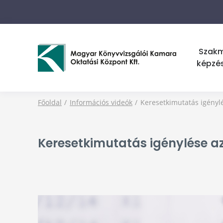
Szak
képzé
Főoldal
Információs videók
Keresetkimutatás igényl
Keresetkimutatás igénylése az