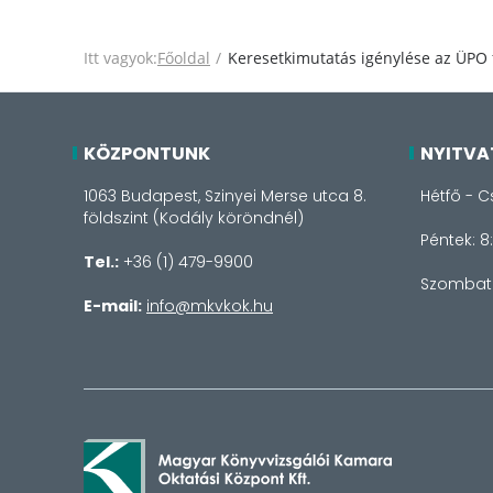
Itt vagyok:
Főoldal
Keresetkimutatás igénylése az ÜPO 
KÖZPONTUNK
NYITVA
1063 Budapest, Szinyei Merse utca 8.
Hétfő - C
földszint (Kodály köröndnél)
Péntek: 8
Tel.:
+36 (1) 479-9900
Szombat 
E-mail:
info@mkvkok.hu