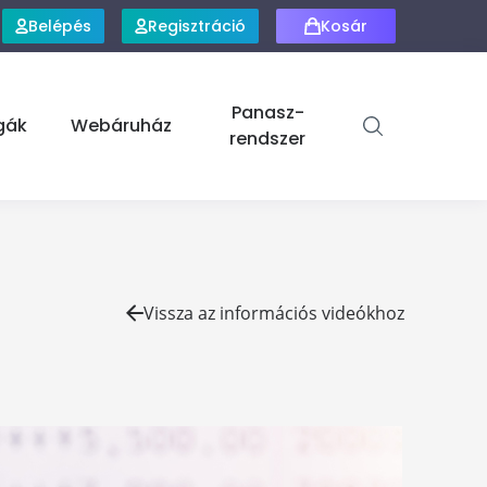
Belépés
Regisztráció
Kosár
Panasz-
gák
Webáruház
rendszer
Vissza az információs videókhoz