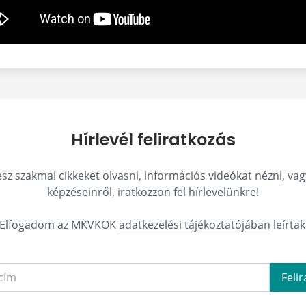
Hírlevél feliratkozás
z szakmai cikkeket olvasni, információs videókat nézni, vag
képzéseinről, iratkozzon fel hírlevelünkre!
Elfogadom az MKVKOK
adatkezelési tájékoztatójában
leírtak
Feli