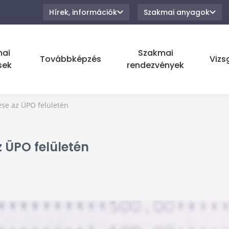
Hírek, információk
Szakmai anyagok
mai
Szakmai
Továbbképzés
Vizs
sek
rendezvények
ése az ÜPO felületén
 ÜPO felületén