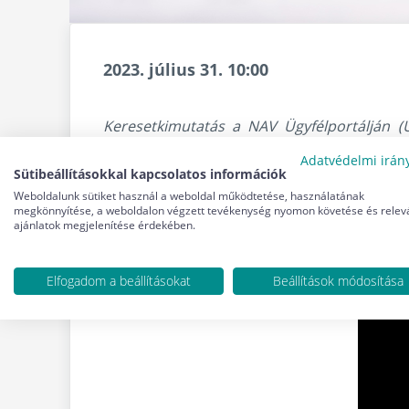
2023. július 31. 10:00
Keresetkimutatás a NAV Ügyfélportálján (Ü
felületről akár közvetlenül is továbbítható 
Adatvédelmi irán
Sütibeállításokkal kapcsolatos információk
Weboldalunk sütiket használ a weboldal működtetése, használatának
megkönnyítése, a weboldalon végzett tevékenység nyomon követése és relev
ajánlatok megjelenítése érdekében.
Elfogadom a beállításokat
Beállítások módosítása