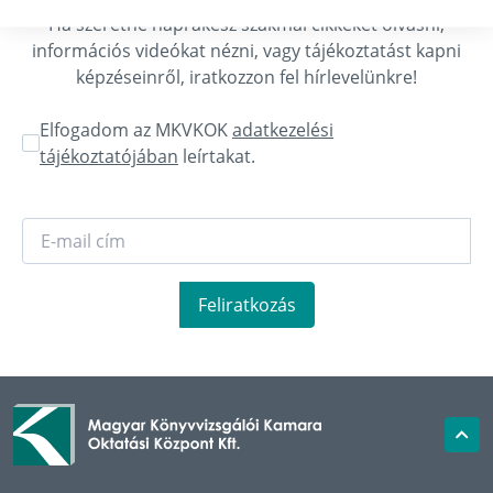
Ha szeretne naprakész szakmai cikkeket olvasni,
információs videókat nézni, vagy tájékoztatást kapni
képzéseinről, iratkozzon fel hírlevelünkre!
Elfogadom az MKVKOK
adatkezelési
tájékoztatójában
leírtakat.
Feliratkozás