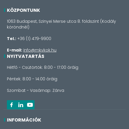
KÖZPONTUNK
1063 Budapest, Szinyei Merse utca 8. földszint (Kodály
köröndnél)
Tel.:
+36 (1) 479-9900
E-mail:
info@mkvkok.hu
NYITVATARTÁS
Hétfő - Csütörtök: 8:00 - 17:00 óráig
Péntek: 8:00 - 14:00 óráig
Szombat - Vasárnap: Zárva
INFORMÁCIÓK