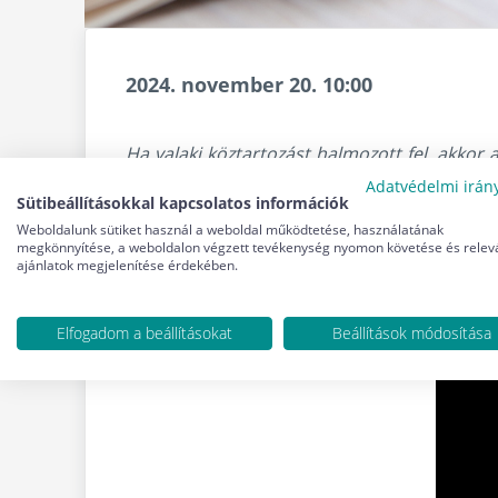
2024. november 20. 10:00
Ha valaki köztartozást halmozott fel, akkor 
kedvezményt kérhessen, tudnia kell, hogy h
Adatvédelmi irán
Sütibeállításokkal kapcsolatos információk
lekérdezésével derítheti ki. Információs vid
Weboldalunk sütiket használ a weboldal működtetése, használatának
megkönnyítése, a weboldalon végzett tevékenység nyomon követése és relev
ajánlatok megjelenítése érdekében.
Elfogadom a beállításokat
Beállítások módosítása