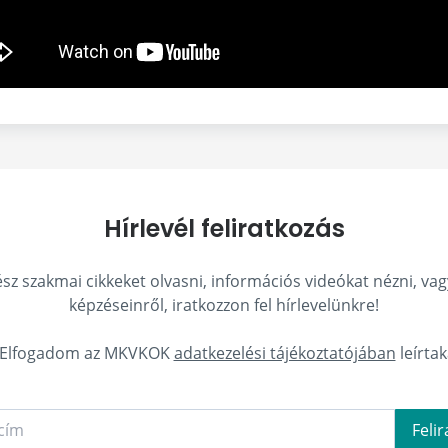
Hírlevél feliratkozás
z szakmai cikkeket olvasni, információs videókat nézni, vag
képzéseinről, iratkozzon fel hírlevelünkre!
Elfogadom az MKVKOK
adatkezelési tájékoztatójában
leírtak
Feli