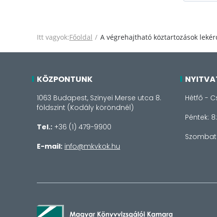
Itt vagyok:
Főoldal
A végrehajtható köztartozások lekér
KÖZPONTUNK
NYITVA
1063 Budapest, Szinyei Merse utca 8.
Hétfő - C
földszint (Kodály köröndnél)
Péntek: 8
Tel.:
+36 (1) 479-9900
Szombat 
E-mail:
info@mkvkok.hu