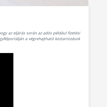
ogy az eljárás során az adós például fizetési
yfélportálján a végrehajtható köztartozások