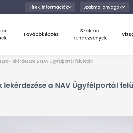
Hírek, információk
Szakmai anyagok
mai
Szakmai
Továbbképzés
Vizs
sek
rendezvények
zások lekérdezése a NAV Ügyfélportál felületén
 lekérdezése a NAV Ügyfélportál felü