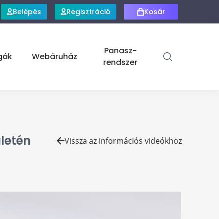
Belépés
Regisztráció
Kosár
Panasz-
gák
Webáruház
rendszer
letén
Vissza az információs videókhoz