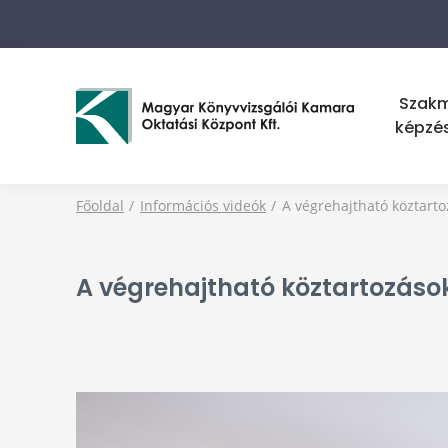
Szak
képzé
Főoldal
Információs videók
A végrehajtható köztarto
A végrehajtható köztartozások