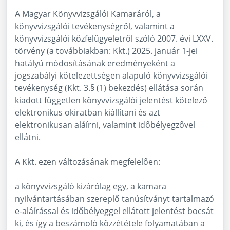
A Magyar Könyvvizsgálói Kamaráról, a
könyvvizsgálói tevékenységről, valamint a
könyvvizsgálói közfelügyeletről szóló 2007. évi LXXV.
törvény (a továbbiakban: Kkt.) 2025. január 1-jei
hatályú módosításának eredményeként a
jogszabályi kötelezettségen alapuló könyvvizsgálói
tevékenység (Kkt. 3.§ (1) bekezdés) ellátása során
kiadott független könyvvizsgálói jelentést kötelező
elektronikus okiratban kiállítani és azt
elektronikusan aláírni, valamint időbélyegzővel
ellátni.
A Kkt. ezen változásának megfelelően:
a könyvvizsgáló kizárólag egy, a kamara
nyilvántartásában szereplő tanúsítványt tartalmazó
e-aláírással és időbélyeggel ellátott jelentést bocsát
ki, és így a beszámoló közzététele folyamatában a