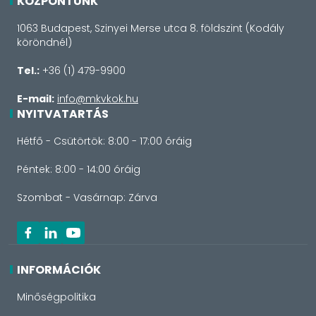
KÖZPONTUNK
1063 Budapest, Szinyei Merse utca 8. földszint (Kodály
köröndnél)
Tel.:
+36 (1) 479-9900
E-mail:
info@mkvkok.hu
NYITVATARTÁS
Hétfő - Csütörtök: 8:00 - 17:00 óráig
Péntek: 8:00 - 14:00 óráig
Szombat - Vasárnap: Zárva
INFORMÁCIÓK
Minőségpolitika