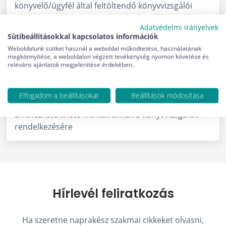
könyvelő/ügyfél által feltöltendő könyvvizsgálói
jelentés szintén ez az e-jelentés (így aláírás nélküli,
Adatvédelmi irányelvek
PDF formátumú változat megküldésére/átadására a
Sütibeállításokkal kapcsolatos információk
továbbiakban nincs szükség)
Weboldalunk sütiket használ a weboldal működtetése, használatának
megkönnyítése, a weboldalon végzett tevékenység nyomon követése és
releváns ajánlatok megjelenítése érdekében.
ha az ügyfél valamilyen okból (például pályázatok,
támogatási kérelmek, bizottsági ülések) mégis papír
alapú jelentést kér, akkor a korábban kiadott e-
Elfogadom a beállításokat
Beállítások módosítása
jelentést a könyvvizsgálónak kiadmányoznia kell,
amihez letölthető minták állnak a könyvvizsgálók
rendelkezésére
Hírlevél feliratkozás
Ha szeretne naprakész szakmai cikkeket olvasni,