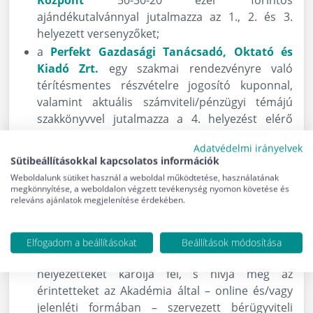
ajándékutalvánnyal jutalmazza az 1., 2. és 3.
helyezett versenyzőket;
a
Perfekt Gazdasági Tanácsadó, Oktató és
Kiadó Zrt.
egy szakmai rendezvényre való
térítésmentes részvételre jogosító kuponnal,
valamint aktuális számviteli/pénzügyi témájú
szakkönyvvel jutalmazza a 4. helyezést elérő
versenyzőt;
Adatvédelmi irányelvek
a
Budapesti Gazdasági Egyetem
OKLEVÉLLEL,
Sütibeállításokkal kapcsolatos információk
könyvvásárlási és kultúrautalvánnyal jutalmazza
Weboldalunk sütiket használ a weboldal működtetése, használatának
az OBB 5. helyezettjét;
megkönnyítése, a weboldalon végzett tevékenység nyomon követése és
releváns ajánlatok megjelenítése érdekében.
a HVG 1 éves
Adózóna
előfizetést nyújt a
verseny 6-8. helyezettjeinek, melynek értéke
33.000 Ft/előfizetés;
Elfogadom a beállításokat
Beállítások módosítása
a
NEXON Akadémia
pedig a 9. és 10.
helyezetteket karolja fel, s hívja meg az
érintetteket az Akadémia által – online és/vagy
jelenléti formában – szervezett bérügyviteli