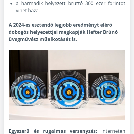
a harmadik helyezett bruttó 300 ezer forintot
vihet haza.
A 2024-es esztendő legjobb eredményt elérő
dobogós helyezettjei megkapják Hefter Brúnó
üvegművész műalkotását is.
Egyszerű és rugalmas versenyzés:
interneten