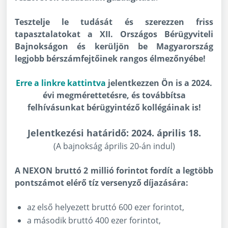
Tesztelje le tudását és szerezzen friss
tapasztalatokat a XII. Országos Bérügyviteli
Bajnokságon és kerüljön be Magyarország
legjobb bérszámfejtőinek rangos élmezőnyébe!
Erre a linkre kattintva
jelentkezzen Ön is a 2024.
évi megmérettetésre, és továbbítsa
felhívásunkat bérügyintéző kollégáinak is!
Jelentkezési határidő: 2024. április 18.
(A bajnokság április 20-án indul)
A NEXON bruttó 2 millió forintot fordít a legtöbb
pontszámot elérő tíz versenyző díjazására:
az első helyezett bruttó 600 ezer forintot,
a második bruttó 400 ezer forintot,