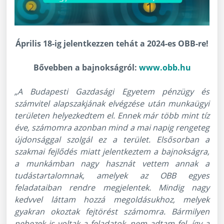
Április 18-ig jelentkezzen tehát a 2024-es OBB-re!
Bővebben a bajnokságról:
www.obb.hu
„A Budapesti Gazdasági Egyetem pénzügy és
számvitel alapszakjának elvégzése után munkaügyi
területen helyezkedtem el. Ennek már több mint tíz
éve, számomra azonban mind a mai napig rengeteg
újdonsággal szolgál ez a terület. Elsősorban a
szakmai fejlődés miatt jelentkeztem a bajnokságra,
a munkámban nagy hasznát vettem annak a
tudástartalomnak, amelyek az OBB egyes
feladataiban rendre megjelentek. Mindig nagy
kedvvel láttam hozzá megoldásukhoz, melyek
gyakran okoztak fejtörést számomra. Bármilyen
nehezek is voltak a feladatok, nem adtam fel, így a