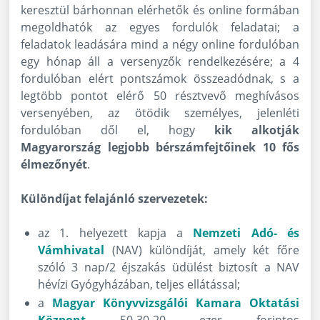
keresztül bárhonnan elérhetők és online formában
megoldhatók az egyes fordulók feladatai; a
feladatok leadására mind a négy online fordulóban
egy hónap áll a versenyzők rendelkezésére; a 4
fordulóban elért pontszámok összeadódnak, s a
legtöbb pontot elérő 50 résztvevő meghívásos
versenyében, az ötödik személyes, jelenléti
fordulóban dől el, hogy
kik alkotják
Magyarország legjobb bérszámfejtőinek 10 fős
élmezőnyét
.
Különdíjat felajánló szervezetek:
az 1. helyezett kapja a
Nemzeti Adó- és
Vámhivatal
(NAV) különdíját, amely két főre
szóló 3 nap/2 éjszakás üdülést biztosít a NAV
hévízi Gyógyházában, teljes ellátással;
a
Magyar Könyvvizsgálói Kamara Oktatási
Központ
50-30-20 ezer forintos