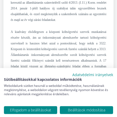
keresztül az államháztartás számviteléről szóló 4/2013. (I.11.) Korm. rendelet
2014. január 1-jétől hatályos új szabályai talán egyszerűbben lesznek
elsajátíthatóak, és ezzel megkönnyítik a szakemberek számára az egyeztetési
és majd az év végi zárási feladatokat.
A kiadvány elsődlegesen a központi költségvetési szervek munkatársai
részére készült, ám az önkormányzati alrendszerbe tartozó költségvetési
szerveknél is hasznos lehet azzal a pontosítással, hogy nekik a 3322.
Központi és köztestületi költségvetési szervek fizetési számlái helyett a 3313.
Államháztartás önkormányzati alrendszerébe sorolt költségvetési szervek
fizetési számlái főkönyvi számlát kell természetesen alkalmazniuk. A 17
feladat közül viszont az illetmény-számfejtési feladat ebben a formában
általában az önkormányzati intézményeknél a nettó finanszírozás miatt nem
Adatvédelmi irányelvek
alkalmazható. Ezekre az eltérésekre figyelemmel azonban az önkormányzati
Sütibeállításokkal kapcsolatos információk
költségvetési szervek gazdasági eseményeit is a Példatárban bemutatottak
Weboldalunk sütiket használ a weboldal működtetése, használatának
megkönnyítése, a weboldalon végzett tevékenység nyomon követése és
szerint kell könyvelni, így bátran ajánljuk számukra is a kiadványt.
releváns ajánlatok megjelenítése érdekében.
Reményeink szerint a Példatárban megoldással közölt feladatok, gyakorlati
példák segítséget nyújtanak a gyakorló szakembereknek a mindennapi
munkavégzésben, illetve támogatják a különböző típusú képzésben részt vevő
Elfogadom a beállításokat
Beállítások módosítása
hallgatókat a vizsgákra történő eredményes felkészülésben.