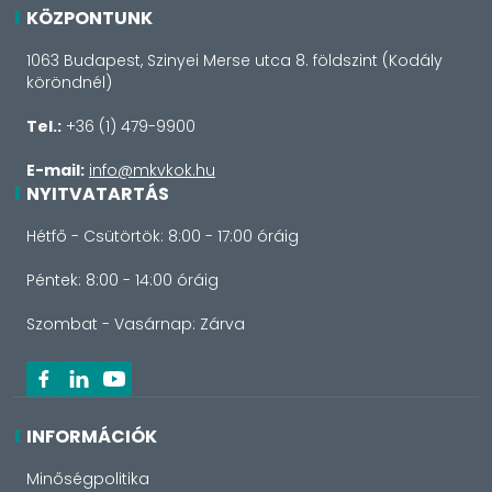
KÖZPONTUNK
1063 Budapest, Szinyei Merse utca 8. földszint (Kodály
köröndnél)
Tel.:
+36 (1) 479-9900
E-mail:
info@mkvkok.hu
NYITVATARTÁS
Hétfő - Csütörtök: 8:00 - 17:00 óráig
Péntek: 8:00 - 14:00 óráig
Szombat - Vasárnap: Zárva
INFORMÁCIÓK
Minőségpolitika