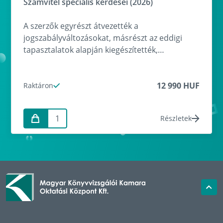
Számvitel speciális kérdései (2026)
A szerzők egyrészt átvezették a
jogszabályváltozásokat, másrészt az eddigi
tapasztalatok alapján kiegészítették,
átdolgozták az egyes anyagrészeket, ezenkívül
törekedtek további speciális ismeretkörök
bővítésére is.
12 990 HUF
Raktáron
Részletek