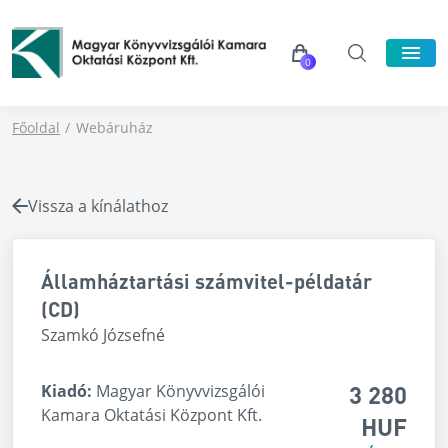
0
Főoldal
Webáruház
Vissza a kínálathoz
Államháztartási számvitel-példatár
(CD)
Szamkó Józsefné
3 280
Kiadó:
Magyar Könyvvizsgálói
Kamara Oktatási Központ Kft.
HUF