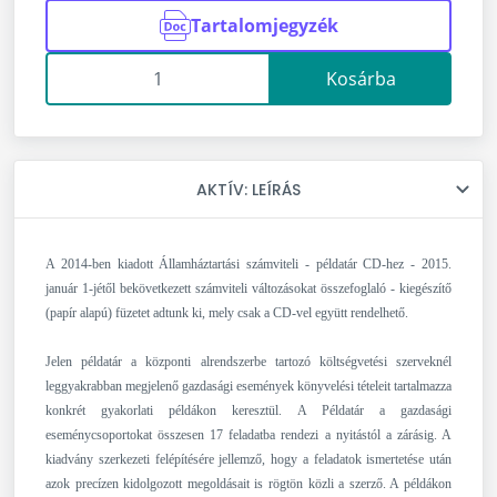
Tartalomjegyzék
Kosárba
AKTÍV: LEÍRÁS
Leírás
A 2014-ben kiadott
Államháztartási számviteli - példatár
CD-hez - 2015.
január 1-jétől bekövetkezett számviteli változásokat összefoglaló - kiegészítő
(papír alapú) füzetet adtunk ki, mely csak a CD-vel együtt rendelhető.
Jelen példatár a központi alrendszerbe tartozó költségvetési szerveknél
leggyakrabban megjelenő gazdasági események könyvelési tételeit tartalmazza
konkrét gyakorlati példákon keresztül. A Példatár a gazdasági
eseménycsoportokat összesen 17 feladatba rendezi a nyitástól a zárásig. A
kiadvány szerkezeti felépítésére jellemző, hogy a feladatok ismertetése után
azok precízen kidolgozott megoldásait is rögtön közli a szerző. A példákon