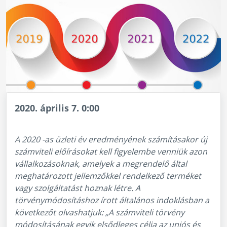
2020. április 7. 0:00
A 2020 -as üzleti év eredményének számításakor új
számviteli előírásokat kell figyelembe venniük azon
vállalkozásoknak, amelyek a megrendelő által
meghatározott jellemzőkkel rendelkező terméket
vagy szolgáltatást hoznak létre. A
törvénymódosításhoz írott általános indoklásban a
következőt olvashatjuk: „A számviteli törvény
módosításának egyik elsődleges célja az uniós és