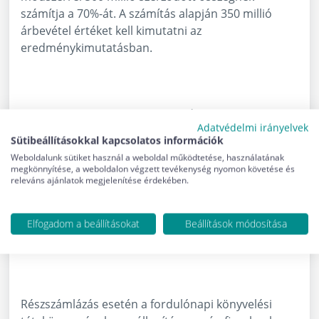
számítja a 70%-át. A számítás alapján 350 millió
árbevétel értéket kell kimutatni az
eredménykimutatásban.
T Aktív időbeli
K Értékesítés
350
2020.12.31.
Adatvédelmi irányelvek
elhatárolás
nettó árbevétele
millió
Sütibeállításokkal kapcsolatos információk
Weboldalunk sütiket használ a weboldal működtetése, használatának
megkönnyítése, a weboldalon végzett tevékenység nyomon követése és
releváns ajánlatok megjelenítése érdekében.
Az adózás előtti eredmény a második esetben 280
millió forinttal nagyobb. Társasági adó hatálya alá
tartozó vállalkozás esetében ez a vállalkozásnak
Elfogadom a beállításokat
Beállítások módosítása
25,2 millió forint adótöbbletet jelent.
Részszámlázás esetén a fordulónapi könyvelési