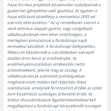
hazai forrású projektek elszámolási szabályainak a
gyakorlati igényekhez való igazítása, és egyben a
hazai előírások közelítése a nemzetközi (IFRS-ek
szerinti) előírásokhoz.” Az új rendelkezés szerint a
vevő előírásai alapján gyártó, vagy szolgáltató
vállalkozásoknak nem lehet önköltségen, a
mérlegben kimutatniuk a fordulónapi saját
termelésű készletet. A fordulónapi befejezetlen,
félkész és késztermék a szerződésben szereplő
eladási áron kerül az eredménybe. Az
eredménykimutatásban értékesítés nettó
árbevételeként, jelenik meg az összeg. A
vállalkozásoknak számviteli politikájukban
meghatározott módon kell teljesítési fokot
számítaniuk, amelynek forintosított értéke az üzleti
évre kiszámított szükséges árbevétel érték. Az
évközi részszámlázások figyelembevételével kell
megállapítani a fordulónapi könyvelendő összeget