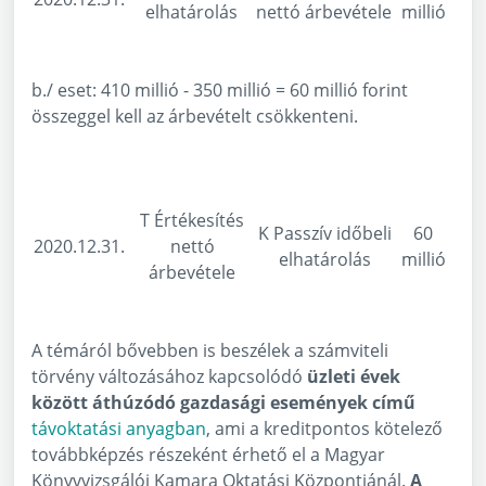
elhatárolás
nettó árbevétele
millió
b./ eset: 410 millió - 350 millió = 60 millió forint
összeggel kell az árbevételt csökkenteni.
T Értékesítés
K Passzív időbeli
60
2020.12.31.
nettó
elhatárolás
millió
árbevétele
A témáról bővebben is beszélek a számviteli
törvény változásához kapcsolódó
üzleti évek
között áthúzódó gazdasági események című
távoktatási anyagban
, ami a kreditpontos kötelező
továbbképzés részeként érhető el a Magyar
Könyvvizsgálói Kamara Oktatási Központjánál.
A