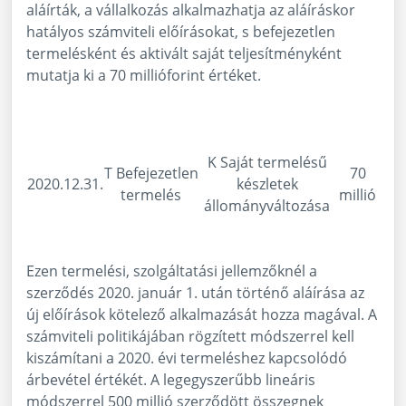
aláírták, a vállalkozás alkalmazhatja az aláíráskor
hatályos számviteli előírásokat, s befejezetlen
termelésként és aktivált saját teljesítményként
mutatja ki a 70 millióforint értéket.
K Saját termelésű
T Befejezetlen
70
2020.12.31.
készletek
termelés
millió
állományváltozása
Ezen termelési, szolgáltatási jellemzőknél a
szerződés 2020. január 1. után történő aláírása az
új előírások kötelező alkalmazását hozza magával. A
számviteli politikájában rögzített módszerrel kell
kiszámítani a 2020. évi termeléshez kapcsolódó
árbevétel értékét. A legegyszerűbb lineáris
módszerrel 500 millió szerződött összegnek