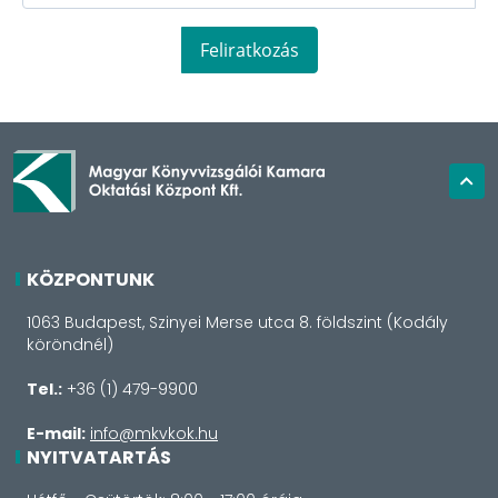
Feliratkozás
KÖZPONTUNK
1063 Budapest, Szinyei Merse utca 8. földszint (Kodály
köröndnél)
Tel.:
+36 (1) 479-9900
E-mail:
info@mkvkok.hu
NYITVATARTÁS