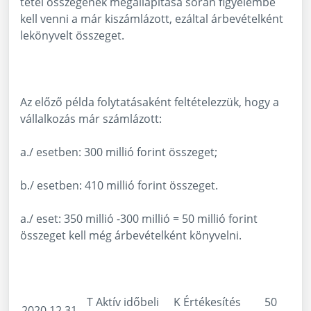
tétel összegének megállapítása során figyelembe
kell venni a már kiszámlázott, ezáltal árbevételként
lekönyvelt összeget.
Az előző példa folytatásaként feltételezzük, hogy a
vállalkozás már számlázott:
a./ esetben: 300 millió forint összeget;
b./ esetben: 410 millió forint összeget.
a./ eset: 350 millió -300 millió = 50 millió forint
összeget kell még árbevételként könyvelni.
T Aktív időbeli
K Értékesítés
50
2020.12.31.