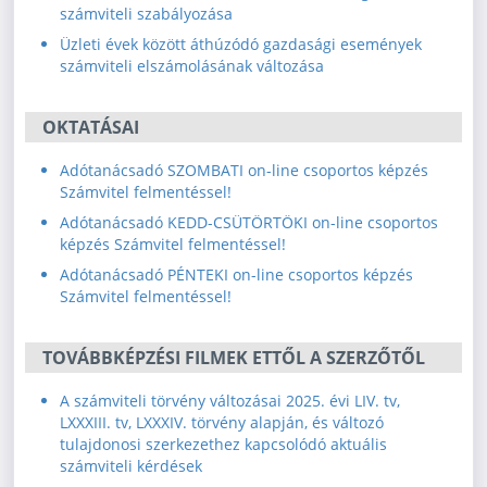
számviteli szabályozása
Üzleti évek között áthúzódó gazdasági események
számviteli elszámolásának változása
OKTATÁSAI
Adótanácsadó SZOMBATI on-line csoportos képzés
Számvitel felmentéssel!
Adótanácsadó KEDD-CSÜTÖRTÖKI on-line csoportos
képzés Számvitel felmentéssel!
Adótanácsadó PÉNTEKI on-line csoportos képzés
Számvitel felmentéssel!
TOVÁBBKÉPZÉSI FILMEK ETTŐL A SZERZŐTŐL
A számviteli törvény változásai 2025. évi LIV. tv,
LXXXIII. tv, LXXXIV. törvény alapján, és változó
tulajdonosi szerkezethez kapcsolódó aktuális
számviteli kérdések