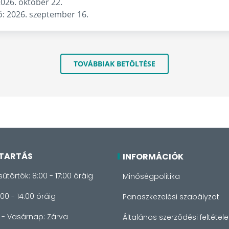
2026. október 22.
ő: 2026. szeptember 16.
TOVÁBBIAK BETÖLTÉSE
TARTÁS
INFORMÁCIÓK
sütörtök: 8:00 - 17:00 óráig
Minőségpolitika
:00 - 14:00 óráig
Panaszkezelési szabályzat
- Vasárnap: Zárva
Általános szerződési feltétele