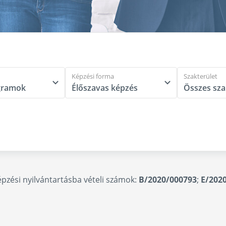
Képzési forma
Szakterület
épzési nyilvántartásba vételi számok:
B/2020/000793
;
E/202