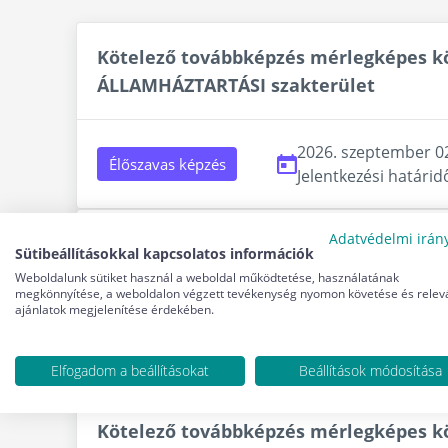
Kötelező továbbképzés mérlegképes kön
ÁLLAMHÁZTARTÁSI szakterület
2026. szeptember 02
Élőszavas képzés
Jelentkezési határid
Adatvédelmi irán
Kötelező továbbképzés mérlegképes kö
Sütibeállításokkal kapcsolatos információk
részére - ÁLLAMHÁZTARTÁSI szakterül
Weboldalunk sütiket használ a weboldal működtetése, használatának
megkönnyítése, a weboldalon végzett tevékenység nyomon követése és relev
ajánlatok megjelenítése érdekében.
2026. szeptember 29
Élőszavas képzés
Jelentkezési határid
Elfogadom a beállításokat
Beállítások módosítása
Kötelező továbbképzés mérlegképes kön