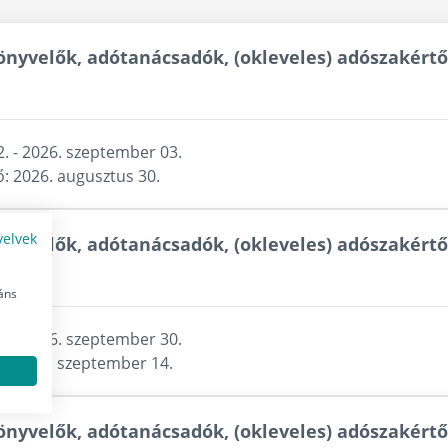
yvelők, adótanácsadók, (okleveles) adószakértők
. - 2026. szeptember 03.
ő: 2026. augusztus 30.
yelvek
nyvelők, adótanácsadók, (okleveles) adószakértő
et
áns
. - 2026. szeptember 30.
ő: 2026. szeptember 14.
yvelők, adótanácsadók, (okleveles) adószakértők