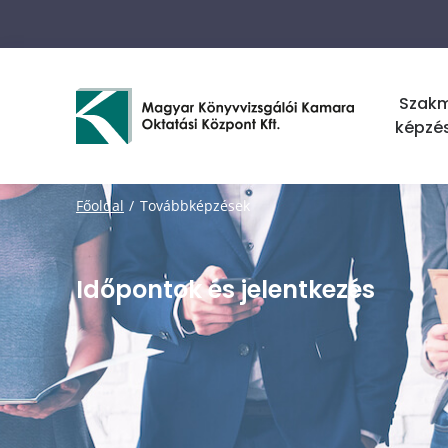
Szak
képzé
Főoldal
Továbbképzések
Időpontok és jelentkezés