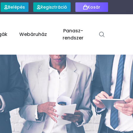
Belépés
Regisztráció
Kosár
Panasz-
gák
Webáruház
rendszer