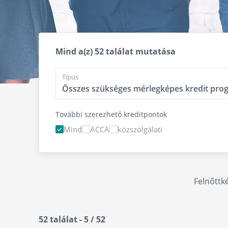
Mind a(z) 52 találat mutatása
Típus
További szerezhető kreditpontok
Mind
ACCA
közszolgálati
Felnőttk
52 találat - 5 / 52