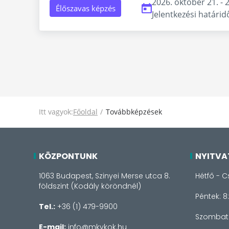
2026. október 21. - 
Élőszavas képzés
Jelentkezési határid
Itt vagyok:
Főoldal
Továbbképzések
KÖZPONTUNK
NYITVA
1063 Budapest, Szinyei Merse utca 8.
Hétfő - C
földszint (Kodály köröndnél)
Péntek: 8
Tel.:
+36 (1) 479-9900
Szombat 
E-mail:
info@mkvkok.hu