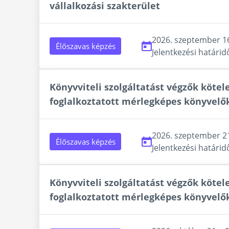
vállalkozási szakterület
2026. szeptember 16
Élőszavas képzés
Jelentkezési határid
Könyvviteli szolgáltatást végzők kötel
foglalkoztatott mérlegképes könyvelő
2026. szeptember 21
Élőszavas képzés
Jelentkezési határid
Könyvviteli szolgáltatást végzők kötel
foglalkoztatott mérlegképes könyvelő