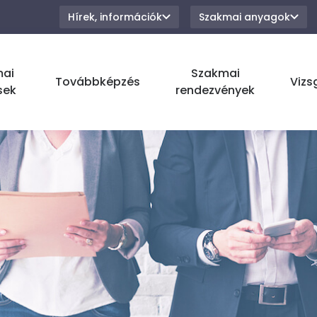
Hírek, információk
Szakmai anyagok
mai
Szakmai
Továbbképzés
Vizs
sek
rendezvények