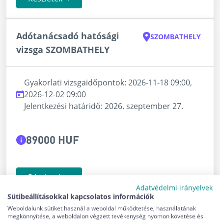
Adótanácsadó hatósági
SZOMBATHELY
vizsga SZOMBATHELY
Gyakorlati vizsgaidőpontok: 2026-11-18 09:00,
2026-12-02 09:00
Jelentkezési határidő: 2026. szeptember 27.
89000 HUF
Részletek
Adatvédelmi irányelvek
Sütibeállításokkal kapcsolatos információk
Weboldalunk sütiket használ a weboldal működtetése, használatának
Adótanácsadó hatósági vizsga
VESZPRÉM
megkönnyítése, a weboldalon végzett tevékenység nyomon követése és