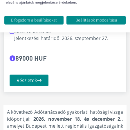
releváns ajánlatok megjelenítése érdekében.
VESZPRÉM
Elfogadom a beállításokat
Beállítások módosítása
Gyakorlati vizsgaidőpontok: 2026-11-18 09:00,
2026-12-02 09:00
Jelentkezési határidő: 2026. szeptember 27.
89000 HUF
Részletek
A következő Adótanácsadó gyakorlati hatósági vizsga
időpontjai:
2026. november 18. és december 2.,
amelyet Budapest mellett regionális igazgatóságaink